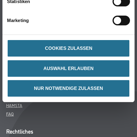
Statistiken
Bodenbeläge
Wand- & Deckenbeläge
Marketing
Werkzeug & Maschinen
Verbrauchsmaterialien
COOKIES ZULASSEN
Über uns
Unternehmen
AUSWAHL ERLAUBEN
Aktuelles
Services
Karriere
NUR NOTWENDIGE ZULASSEN
M-Plus
HAMSTA
FAQ
Rechtliches