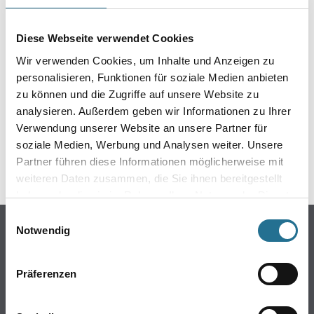
EIN KLEINER ZWISCHENFALL
IST AUFGETRETEN
Diese Webseite verwendet Cookies
Wir verwenden Cookies, um Inhalte und Anzeigen zu
Keine Sorge, wir pinseln schon an der Lösung und
personalisieren, Funktionen für soziale Medien anbieten
werden das Problem so schnell wie möglich beheben.
zu können und die Zugriffe auf unsere Website zu
Erkunden Sie in der Zwischenzeit unseren Online-Shop
analysieren. Außerdem geben wir Informationen zu Ihrer
und lassen Sie sich inspirieren.
Verwendung unserer Website an unsere Partner für
soziale Medien, Werbung und Analysen weiter. Unsere
ZURÜCK ZUM ONLINE-SHOP
Partner führen diese Informationen möglicherweise mit
weiteren Daten zusammen, die Sie ihnen bereitgestellt
haben oder die sie im Rahmen Ihrer Nutzung der Dienste
gesammelt haben.
Einwilligungsauswahl
Online-Shop
Notwendig
Farbe
WDV-Systeme
Präferenzen
Trockenbau
Putze- und Spachtelmassen