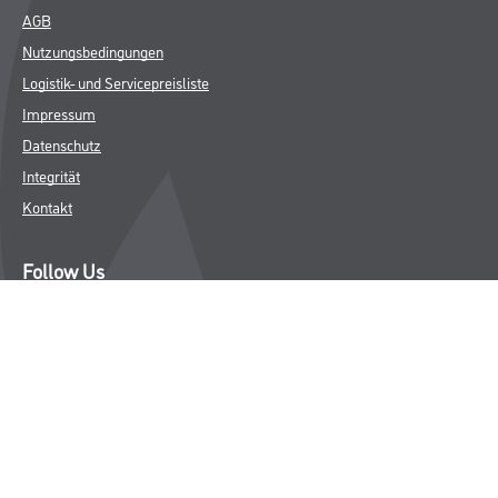
AGB
Nutzungsbedingungen
Logistik- und Servicepreisliste
Impressum
Datenschutz
Integrität
Kontakt
Follow Us
© Copyright CMS Dienstleistungs-Gesellschaft
* NUR FÜR GEWERBLICHE KUNDEN. ALLE ANGEGEBENEN PREISE
SIND ZZGL. GESETZLICHER MWST.
**Punktestand wird innerhalb mehrerer Wochen aktualisiert.