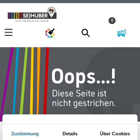
Zum
Zum
Inhalt
Navigationsmenü
0
springen
springen
Zustimmung
Details
Über Cookies