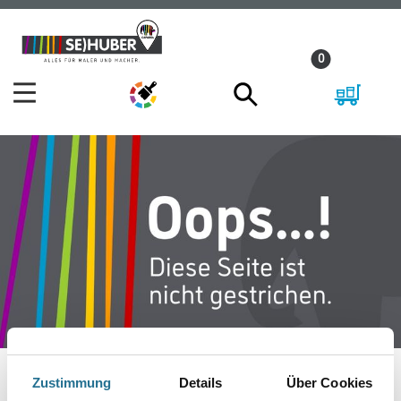
Zum
Zum
Inhalt
Navigationsmenü
0
springen
springen
Zustimmung
Details
Über Cookies