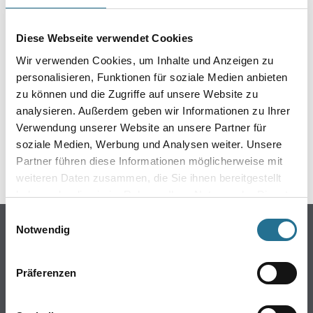
EIN KLEINER ZWISCHENFALL
IST AUFGETRETEN
Diese Webseite verwendet Cookies
Wir verwenden Cookies, um Inhalte und Anzeigen zu
Keine Sorge, wir pinseln schon an der Lösung und
personalisieren, Funktionen für soziale Medien anbieten
werden das Problem so schnell wie möglich beheben.
zu können und die Zugriffe auf unsere Website zu
Erkunden Sie in der Zwischenzeit unseren Online-Shop
analysieren. Außerdem geben wir Informationen zu Ihrer
und lassen Sie sich inspirieren.
Verwendung unserer Website an unsere Partner für
soziale Medien, Werbung und Analysen weiter. Unsere
ZURÜCK ZUM ONLINE-SHOP
Partner führen diese Informationen möglicherweise mit
weiteren Daten zusammen, die Sie ihnen bereitgestellt
haben oder die sie im Rahmen Ihrer Nutzung der Dienste
gesammelt haben.
Einwilligungsauswahl
Online-Shop
Notwendig
Farbe
WDV-Systeme
Präferenzen
Trockenbau
Putze- und Spachtelmassen