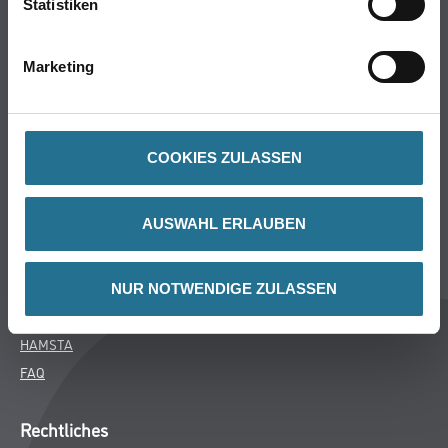
Statistiken
Bodenbeläge
Wand- & Deckenbeläge
Marketing
Werkzeug & Maschinen
Verbrauchsmaterialien
COOKIES ZULASSEN
Über uns
Unternehmen
AUSWAHL ERLAUBEN
Aktuelles
Services
Karriere
NUR NOTWENDIGE ZULASSEN
M-Plus
HAMSTA
FAQ
Rechtliches