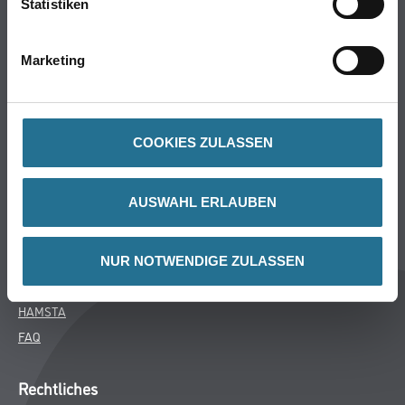
Statistiken
Bodenbeläge
Wand- & Deckenbeläge
Marketing
Werkzeug & Maschinen
Verbrauchsmaterialien
COOKIES ZULASSEN
Über uns
Unternehmen
AUSWAHL ERLAUBEN
Aktuelles
Services
Karriere
NUR NOTWENDIGE ZULASSEN
M-Plus
HAMSTA
FAQ
Rechtliches