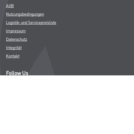
AGB
Nutzungsbedingungen
Logistik- und Servicepreisliste
Impressum
Datenschutz
Integrität
Kontakt
Follow Us
© Copyright CMS Dienstleistungs-Gesellschaft
* NUR FÜR GEWERBLICHE KUNDEN. ALLE ANGEGEBENEN PREISE
SIND ZZGL. GESETZLICHER MWST.
**Punktestand wird innerhalb mehrerer Wochen aktualisiert.