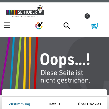
Zum
Zum
Inhalt
Navigationsmenü
0
springen
springen
Zustimmung
Details
Über Cookies