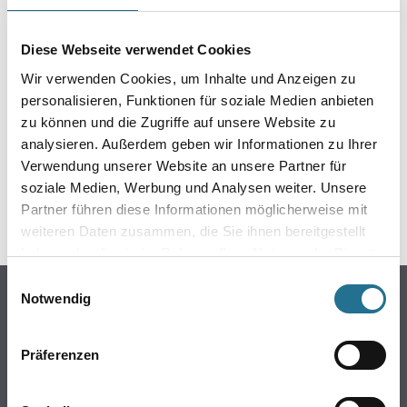
EIN KLEINER ZWISCHENFALL
IST AUFGETRETEN
Diese Webseite verwendet Cookies
Wir verwenden Cookies, um Inhalte und Anzeigen zu
Keine Sorge, wir pinseln schon an der Lösung und
personalisieren, Funktionen für soziale Medien anbieten
werden das Problem so schnell wie möglich beheben.
zu können und die Zugriffe auf unsere Website zu
Erkunden Sie in der Zwischenzeit unseren Online-Shop
analysieren. Außerdem geben wir Informationen zu Ihrer
und lassen Sie sich inspirieren.
Verwendung unserer Website an unsere Partner für
soziale Medien, Werbung und Analysen weiter. Unsere
ZURÜCK ZUM ONLINE-SHOP
Partner führen diese Informationen möglicherweise mit
weiteren Daten zusammen, die Sie ihnen bereitgestellt
haben oder die sie im Rahmen Ihrer Nutzung der Dienste
gesammelt haben.
Einwilligungsauswahl
Online-Shop
Notwendig
Farbe
WDV-Systeme
Präferenzen
Trockenbau
Putze- und Spachtelmassen