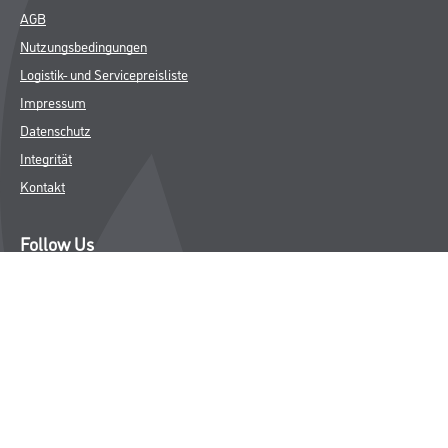
AGB
Nutzungsbedingungen
Logistik- und Servicepreisliste
Impressum
Datenschutz
Integrität
Kontakt
Follow Us
© Copyright CMS Dienstleistungs-Gesellschaft
* NUR FÜR GEWERBLICHE KUNDEN. ALLE ANGEGEBENEN PREISE
SIND ZZGL. GESETZLICHER MWST.
**Punktestand wird innerhalb mehrerer Wochen aktualisiert.