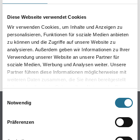
EIN KLEINER ZWISCHENFALL
IST AUFGETRETEN
Diese Webseite verwendet Cookies
Wir verwenden Cookies, um Inhalte und Anzeigen zu
Keine Sorge, wir pinseln schon an der Lösung und
personalisieren, Funktionen für soziale Medien anbieten
werden das Problem so schnell wie möglich beheben.
zu können und die Zugriffe auf unsere Website zu
Erkunden Sie in der Zwischenzeit unseren Online-Shop
analysieren. Außerdem geben wir Informationen zu Ihrer
und lassen Sie sich inspirieren.
Verwendung unserer Website an unsere Partner für
soziale Medien, Werbung und Analysen weiter. Unsere
ZURÜCK ZUM ONLINE-SHOP
Partner führen diese Informationen möglicherweise mit
weiteren Daten zusammen, die Sie ihnen bereitgestellt
haben oder die sie im Rahmen Ihrer Nutzung der Dienste
gesammelt haben.
Einwilligungsauswahl
Online-Shop
Notwendig
Farbe
WDV-Systeme
Präferenzen
Trockenbau
Putze- und Spachtelmassen