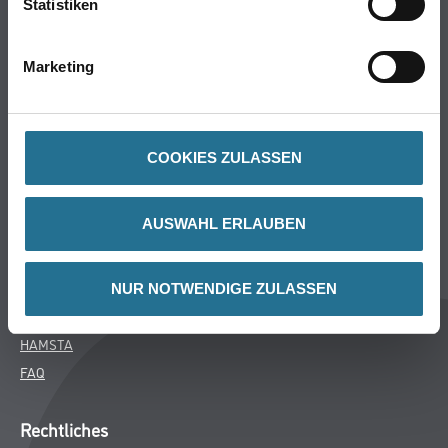
Statistiken
Bodenbeläge
Wand- & Deckenbeläge
Marketing
Werkzeug & Maschinen
Verbrauchsmaterialien
COOKIES ZULASSEN
Über uns
Unternehmen
AUSWAHL ERLAUBEN
Aktuelles
Services
Karriere
NUR NOTWENDIGE ZULASSEN
M-Plus
HAMSTA
FAQ
Rechtliches