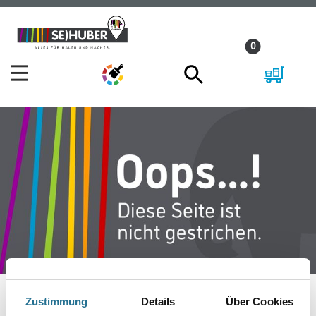
Zum
Zum
Inhalt
Navigationsmenü
0
springen
springen
Zustimmung
Details
Über Cookies