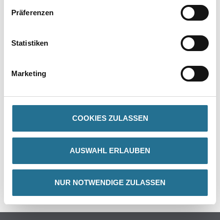
Präferenzen
Statistiken
PRODUKTEIGENSCHAFTEN
Achtung
Marketing
COOKIES ZULASSEN
ZUSATZINFOS
AUSWAHL ERLAUBEN
GEFAHRENHINWEISE
NUR NOTWENDIGE ZULASSEN
SPEZIFIKATIONEN