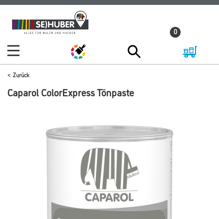
Zum
Zum
Inhalt
Navigationsmenü
0
springen
springen
Zurück
Caparol ColorExpress Tönpaste