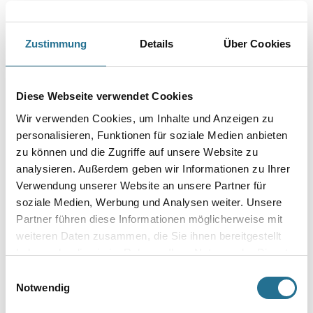
Capamix ColorExpress Tönpaste 59+ 1,0 lt Schwarz (Alk)
Zustimmung
Details
Über Cookies
Art-Nr.:
1001-013680
Farbtonbezeichnung
Diese Webseite verwendet Cookies
Wir verwenden Cookies, um Inhalte und Anzeigen zu
Gebinde
personalisieren, Funktionen für soziale Medien anbieten
zu können und die Zugriffe auf unsere Website zu
analysieren. Außerdem geben wir Informationen zu Ihrer
Verwendung unserer Website an unsere Partner für
soziale Medien, Werbung und Analysen weiter. Unsere
Partner führen diese Informationen möglicherweise mit
Umrechnungsfaktoren
weiteren Daten zusammen, die Sie ihnen bereitgestellt
haben oder die sie im Rahmen Ihrer Nutzung der Dienste
gesammelt haben.
Einwilligungsauswahl
Notwendig