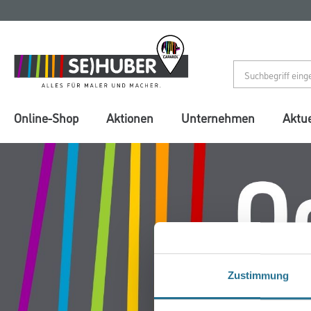
Zum
Zum
Inhalt
Navigationsmenü
springen
springen
Online-Shop
Aktionen
Unternehmen
Aktue
Zustimmung