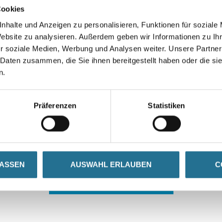
Cookies
nhalte und Anzeigen zu personalisieren, Funktionen für soziale
Website zu analysieren. Außerdem geben wir Informationen zu I
r soziale Medien, Werbung und Analysen weiter. Unsere Partner
 Daten zusammen, die Sie ihnen bereitgestellt haben oder die s
n.
 ZWISCHENFALL IST
Präferenzen
Statistiken
seln schon an der Lösung und werden das Problem so schnell
in der Zwischenzeit unseren Online-Shop und lassen Sie sic
LASSEN
AUSWAHL ERLAUBEN
C
ZURÜCK ZUM ONLINE-SHOP