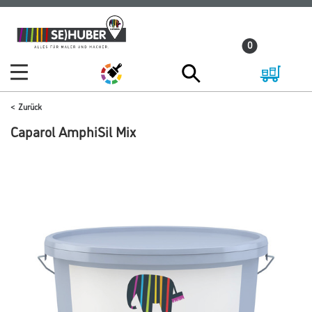
Zum
Zum
Inhalt
Navigationsmenü
0
springen
springen
Zurück
Caparol AmphiSil Mix