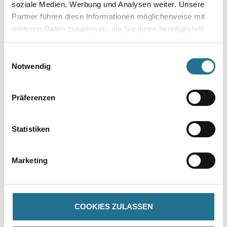
soziale Medien, Werbung und Analysen weiter. Unsere
Partner führen diese Informationen möglicherweise mit
weiteren Daten zusammen, die Sie ihnen bereitgestellt
haben oder die sie im Rahmen Ihrer Nutzung der Dienste
Zur Farbauswahl für Ihren Wunschfarbton
gesammelt haben.
Einwilligungsauswahl
Notwendig
Zur Weißware
Präferenzen
Statistiken
Marketing
PRODUKTEIGENSCHAFTEN
COOKIES ZULASSEN
Produkteigenschaft