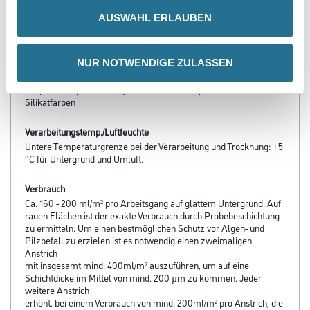
- Diffusionsoffen und wetterbeständig
- Geschützt vor Algen- und Pilzbefall
AUSWAHL ERLAUBEN
- Spannungsarm
- Wasserverdünnbar, umweltschonend und geruchsarm
- Alkaliresistent, daher unverseifbar
NUR NOTWENDIGE ZULASSEN
- Leicht zu verarbeiten
- Durch spezielle Bindemittel-Pigment-Kombination verbindet
Amphisil die positiven Eigenschaften von Dispersions- und
Silikat­farben
Verarbeitungstemp./Luftfeuchte
Untere Temperaturgrenze bei der Verarbeitung und Trocknung: +5
°C für Untergrund und Umluft.
Verbrauch
Ca. 160 - 200 ml/m² pro Arbeitsgang auf glattem Untergrund. Auf
rauen Flächen ist der exakte Verbrauch durch Probebeschichtung
zu ermitteln. Um einen bestmöglichen Schutz vor Algen- und
Pilzbefall zu erzielen ist es notwendig einen zweimaligen
Anstrich
mit insgesamt mind. 400ml/m² auszuführen, um auf eine
Schichtdicke im Mittel von mind. 200 µm zu kommen. Jeder
weitere Anstrich
erhöht, bei einem Verbrauch von mind. 200ml/m² pro Anstrich, die