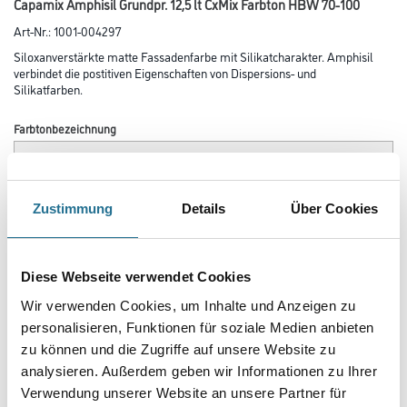
Capamix Amphisil Grundpr. 12,5 lt CxMix Farbton HBW 70-100
Art-Nr.:
1001-004297
Siloxanverstärkte matte Fassadenfarbe mit Silikatcharakter. Amphisil
verbindet die postitiven Eigenschaften von Dispersions- und
Silikatfarben.
Farbtonbezeichnung
Glanzgrad
Zustimmung
Details
Über Cookies
Gebinde
Diese Webseite verwendet Cookies
Wir verwenden Cookies, um Inhalte und Anzeigen zu
personalisieren, Funktionen für soziale Medien anbieten
zu können und die Zugriffe auf unsere Website zu
analysieren. Außerdem geben wir Informationen zu Ihrer
Umrechnungsfaktoren
Verwendung unserer Website an unsere Partner für