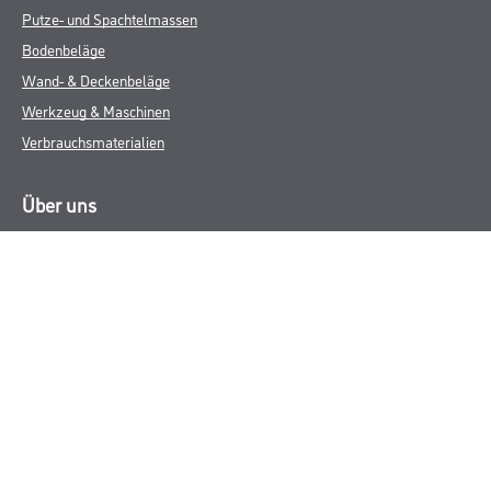
Putze- und Spachtelmassen
Bodenbeläge
Wand- & Deckenbeläge
Werkzeug & Maschinen
Verbrauchsmaterialien
Über uns
Unternehmen
Aktuelles
Services
Karriere
M-Plus
HAMSTA
FAQ