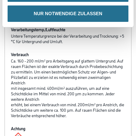
- Durch spezielle Bindemittel-Pigment-Kombination verbindet
Amphisil die positiven Eigenschaften von Dispersions- und
NUR NOTWENDIGE ZULASSEN
Silikat­farben
Verarbeitungstemp./Luftfeuchte
Untere Temperaturgrenze bei der Verarbeitung und Trocknung: +5
°C für Untergrund und Umluft.
Verbrauch
Ca. 160 - 200 ml/m² pro Arbeitsgang auf glattem Untergrund. Auf
rauen Flächen ist der exakte Verbrauch durch Probebeschichtung
zu ermitteln. Um einen bestmöglichen Schutz vor Algen- und
Pilzbefall zu erzielen ist es notwendig einen zweimaligen
Anstrich
mit insgesamt mind. 400ml/m² auszuführen, um auf eine
Schichtdicke im Mittel von mind. 200 µm zu kommen. Jeder
weitere Anstrich
erhöht, bei einem Verbrauch von mind. 200ml/m² pro Anstrich, die
Schichtdicke um weitere ca. 100 µm. Auf rauen Flächen sind die
Verbräuche entsprechend höher.
Achtung