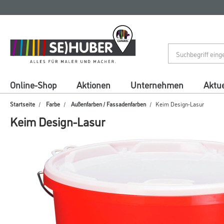
Zum
Zum
Inhalt
Navigationsmenü
springen
springen
Online-Shop
Aktionen
Unternehmen
Aktue
Startseite
Farbe
Außenfarben / Fassadenfarben
Keim Design-Lasur
Keim Design-Lasur