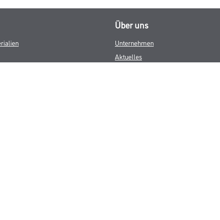
Über uns
rialien
Unternehmen
Aktuelles
Services
Karriere
M-Plus
HAMSTA
FAQ
© Copyright CMS Dienstleistungs-Gesellschaft
GEWERBLICHE KUNDEN. ALLE ANGEGEBENEN PREISE SIND ZZGL. GESETZL
**Punktestand wird innerhalb mehrerer Wochen aktualisiert.