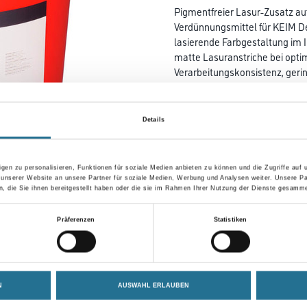
Pigmentfreier Lasur-Zusatz auf
Verdünnungsmittel für KEIM De
lasierende Farbgestaltung im 
matte Lasuranstriche bei opti
Verarbeitungskonsistenz, geri
Farbtonbezeichnung
Details
gen zu personalisieren, Funktionen für soziale Medien anbieten zu können und die Zugriffe auf
Umrechnungsfaktoren
 unserer Website an unsere Partner für soziale Medien, Werbung und Analysen weiter. Unsere Pa
 die Sie ihnen bereitgestellt haben oder die sie im Rahmen Ihrer Nutzung der Dienste gesamme
Zur Farbauswahl für Ihr
Präferenzen
Statistiken
Wunschfarbton
N
AUSWAHL ERLAUBEN