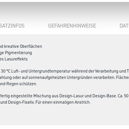
SATZINFOS
GEFAHRENHINWEISE
DAT
nd kreative Oberflächen
ige Pigmentierung
 des Lasureffekts
 ≤ 30 °C Luft- und Untergrundtemperatur während der Verarbeitung und T
hlung oder auf sonnenaufgeheizten Untergründen verarbeiten. Flächen
und Regen schützen.
 fertig eingestellte Mischung aus Design-Lasur und Design-Base. Ca. 50
und Design-Fixativ. Für einen einmaligen Anstrich.