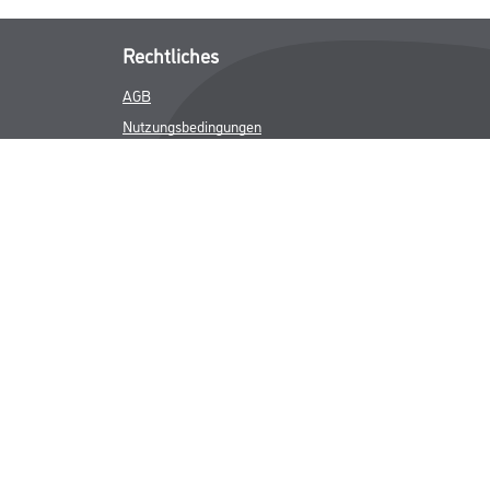
Rechtliches
AGB
Nutzungsbedingungen
Logistik- und Servicepreisliste
Impressum
Datenschutz
Integrität
Kontakt
Follow Us
ICHER MWST.