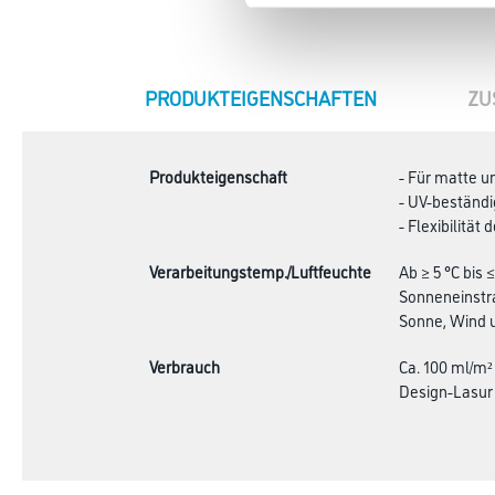
CURRENT
PRODUKTEIGENSCHAFTEN
ZU
TAB:
Produkteigenschaft
- Für matte u
- UV-beständ
- Flexibilität
Verarbeitungstemp./Luftfeuchte
Ab ≥ 5 °C bis
Sonneneinstra
Sonne, Wind 
Verbrauch
Ca. 100 ml/m²
Design-Lasur 