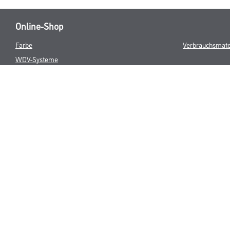
Online-Shop
Farbe
Verbrauchsmate
WDV-Systeme
Trockenbau
Putze- und Spachtelmassen
Bodenbeläge
Wand- & Deckenbeläge
Werkzeug & Maschinen
* NUR FÜR 