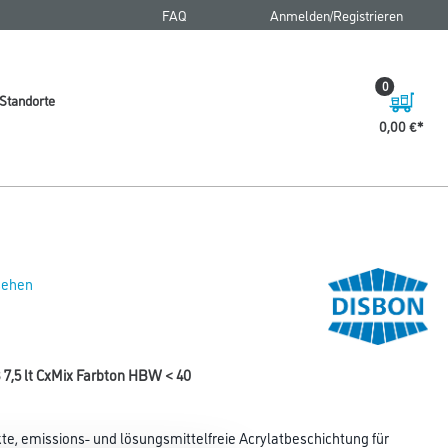
FAQ
Anmelden/Registrieren
0
Standorte
0,00 €
 sehen
7,5 lt CxMix Farbton HBW < 40
e, emissions- und lösungsmittelfreie Acrylatbeschichtung für