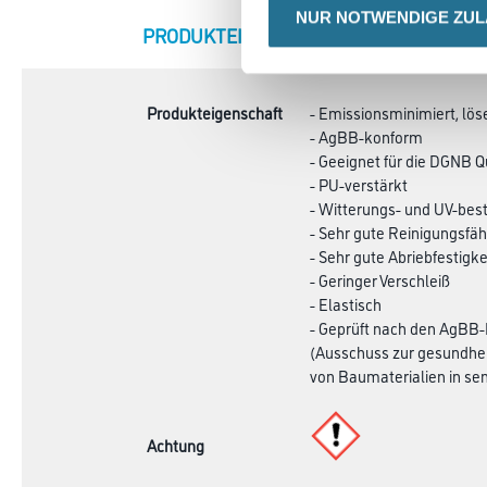
NUR NOTWENDIGE ZU
CURRENT
PRODUKTEIGENSCHAFTEN
ZU
TAB:
Produkteigenschaft
- Emissionsminimiert, lös
- AgBB-konform
- Geeignet für die DGNB Qu
- PU-verstärkt
- Witterungs- und UV-bes
- Sehr gute Reinigungsfäh
- Sehr gute Abriebfestigke
- Geringer Verschleiß
- Elastisch
- Geprüft nach den AgBB
(Ausschuss zur gesundhe
von Baumaterialien in sen
Achtung