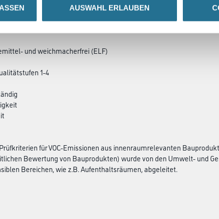
LASSEN
AUSWAHL ERLAUBEN
C
SATZINFOS
GEFAHRENHINWEISE
DAT
emittel- und weichmacherfrei (ELF)
alitätstufen 1-4
tändig
igkeit
it
-Prüfkriterien für VOC-Emissionen aus innenraumrelevanten Bauprod
itlichen Bewertung von Bauprodukten) wurde von den Umwelt- und Ges
siblen Bereichen, wie z.B. Aufenthaltsräumen, abgeleitet.