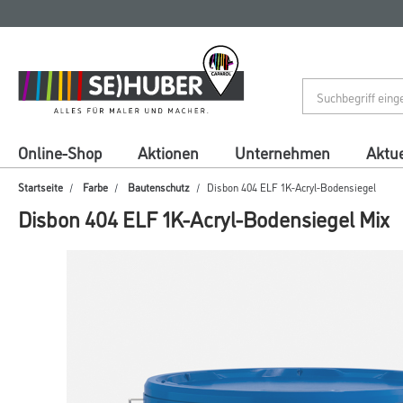
Zum
Zum
Inhalt
Navigationsmenü
springen
springen
Online-Shop
Aktionen
Unternehmen
Aktue
Startseite
Farbe
Bautenschutz
Disbon 404 ELF 1K-Acryl-Bodensiegel
Disbon 404 ELF 1K-Acryl-Bodensiegel Mix