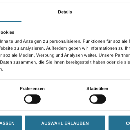
einsetzbar.
Kombigebinde: Komponente A
Details
Farbtonbezeichnung
Cookies
nhalte und Anzeigen zu personalisieren, Funktionen für soziale
Website zu analysieren. Außerdem geben wir Informationen zu I
r soziale Medien, Werbung und Analysen weiter. Unsere Partner
Umrechnungsfaktoren
 Daten zusammen, die Sie ihnen bereitgestellt haben oder die s
n.
Präferenzen
Statistiken
SATZINFOS
GEFAHRENHINWEISE
DAT
LASSEN
AUSWAHL ERLAUBEN
C