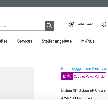
Farbauswahl
lles
Services
Stellenangebote
M-Plus
Bitte einloggen, um Preise zu
12
Caparol PowerPunkte
Disbon 481 Disbon EP-Uniprime
Art-Nr.:
1001-003043
Wässrige 2K-Epoxidharz-Grundi