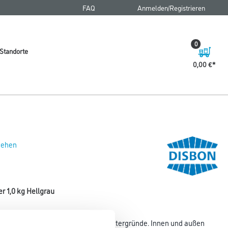
FAQ
Anmelden/Registrieren
0
Standorte
0,00 €
 sehen
r 1,0 kg Hellgrau
erung für nicht saugende, starre Untergründe. Innen und außen