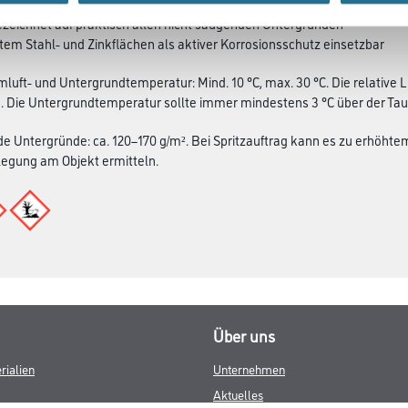
ezeichnet auf praktisch allen nicht saugenden Untergründen
etem Stahl- und Zinkflächen als aktiver Korrosionsschutz einsetzbar
mluft- und Untergrundtemperatur: Mind. 10 °C, max. 30 °C. Die relative L
. Die Untergrundtemperatur sollte immer mindestens 3 °C über der Ta
e Untergründe: ca. 120–170 g/m². Bei Spritzauftrag kann es zu erhöh
e­gung am Objekt ermitteln.
Über uns
rialien
Unternehmen
Aktuelles