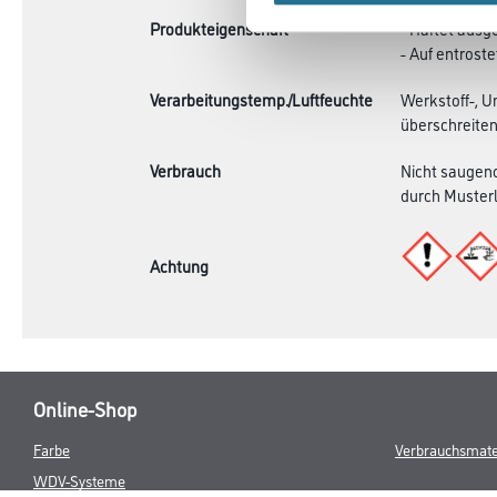
Produkteigenschaft
- Haftet ausg
- Auf entrost
Verarbeitungstemp./Luftfeuchte
Werkstoff-, U
überschreiten
Verbrauch
Nicht saugend
durch Musterl
Achtung
Online-Shop
Farbe
Verbrauchsmate
WDV-Systeme