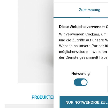
Zustimmung
Diese Webseite verwendet 
Wir verwenden Cookies, um I
und die Zugriffe auf unsere 
Website an unsere Partner fü
möglicherweise mit weiteren
der Dienste gesammelt habe
Einwilligungsauswahl
Notwendig
CURRENT
PRODUKTEIGENSCHAFTEN
ZU
TAB:
NUR NOTWENDIGE ZU