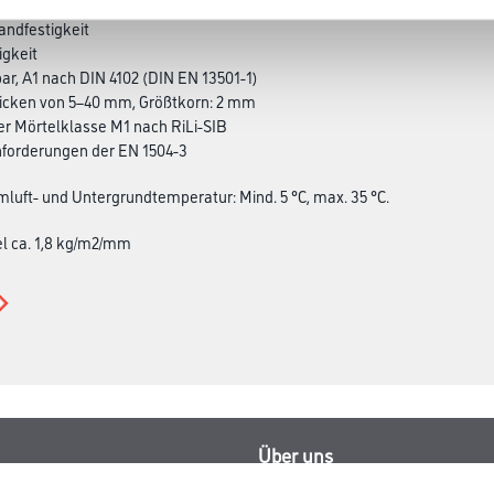
bereitung und gute Verarbeitbarkeit
tandfestigkeit
igkeit
bar, A1 nach DIN 4102 (DIN EN 13501-1)
dicken von 5–40 mm, Größtkorn: 2 mm
der Mörtelklasse M1 nach RiLi-SIB
 Anforderungen der EN 1504-3
mluft- und Untergrundtemperatur: Mind. 5 °C, max. 35 °C.
l ca. 1,8 kg/m2/mm
Über uns