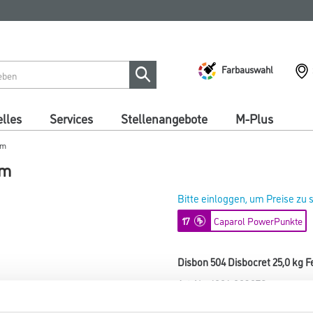
Farbauswahl
lles
Services
Stellenangebote
M-Plus
mm
mm
Bitte einloggen, um Preise zu
17
Caparol PowerPunkte
Disbon 504 Disbocret 25,0 kg F
Art-Nr.:
1001-003076
Instandsetzungsmörtel zum Re