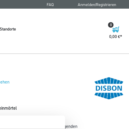
FAQ
Anmelden/Registrieren
0
Standorte
0,00 €
 sehen
einmörtel
profilieren von Beton mit hervorragenden