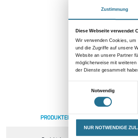
Zustimmung
Diese Webseite verwendet 
Wir verwenden Cookies, um I
und die Zugriffe auf unsere 
Website an unsere Partner fü
möglicherweise mit weiteren
der Dienste gesammelt habe
Einwilligungsauswahl
Notwendig
CURRENT
PRODUKTEIGENSCHAFTEN
ZU
TAB:
NUR NOTWENDIGE ZU