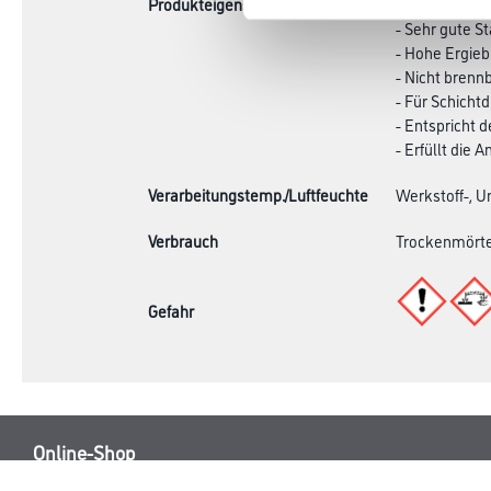
Produkteigenschaft
- Einfache Zu
- Sehr gute S
- Hohe Ergieb
- Nicht brenn
- Für Schicht
- Entspricht 
- Erfüllt die
Verarbeitungstemp./Luftfeuchte
Werkstoff-, U
Verbrauch
Trockenmörte
Gefahr
Online-Shop