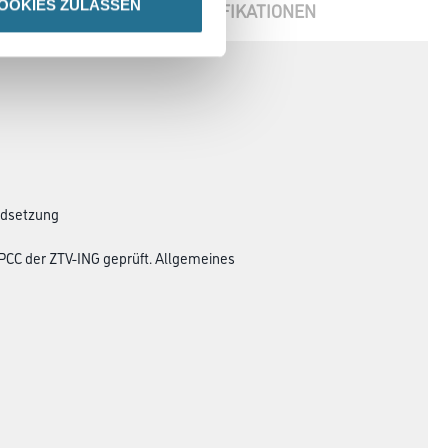
OOKIES ZULASSEN
ENBLÄTTER
SPEZIFIKATIONEN
andsetzung
PCC der ZTV-ING geprüft. Allgemeines