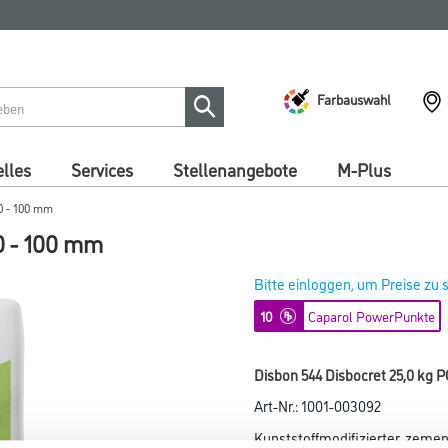
Farbauswahl
lles
Services
Stellenangebote
M-Plus
0 - 100 mm
0 - 100 mm
Bitte einloggen, um Preise zu
10
Caparol PowerPunkte
Disbon 544 Disbocret 25,0 kg 
Art-Nr.:
1001-003092
Kunststoffmodifizierter, zem