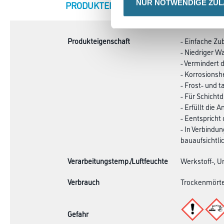
NUR NOTWENDIGE ZU
CURRENT
PRODUKTEIGENSCHAFTEN
ZU
TAB:
Produkteigenschaft
- Einfache Zu
- Niedriger 
- Vermindert 
- Korrosion
- Frost- und 
- Für Schich
- Erfüllt die
- Eentspricht
- In Verbind
bauaufsichtlic
Verarbeitungstemp./Luftfeuchte
Werkstoff-, U
Verbrauch
Trockenmörte
Gefahr