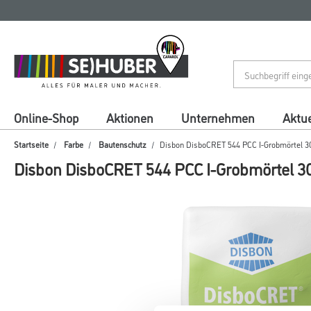
Zum
Zum
Inhalt
Navigationsmenü
springen
springen
Online-Shop
Aktionen
Unternehmen
Aktue
Startseite
Farbe
Bautenschutz
Disbon DisboCRET 544 PCC I-Grobmörtel 3
Disbon DisboCRET 544 PCC I-Grobmörtel 3