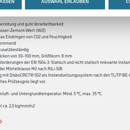
LASSEN
AUSWAHL ERLAUBEN
C
SATZINFOS
GEFAHRENHINWEISE
DAT
bereitung und gute Verarbeitbarkeit
Wasser-Zement-Wert (W/Z)
das Eindringen von CO2 und Feuchtigkeit
shemmend
tausalzbeständig
tdicken von 30–100 mm, Größtkorn: 8 mm
 Anforderungen der EN 1504-3: Statisch und nicht statisch relevante Inst
 der Mörtelklasse M2 nach RiLi-SIB
ung mit DisboCRET® 502 als Instandsetzungssystem nach den TL/TP BE-
hes Prüfzeugnis liegt vor.
mluft- und Untergrundtemperatur: Mind. 5 °C, max. 35 °C.
l ca. 2,0 kg/mm/m2