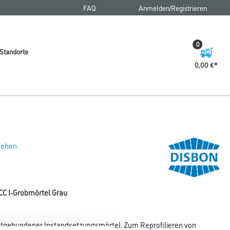
FAQ
Anmelden/Registrieren
0
Standorte
0,00 €
 sehen
PCC I-Grobmörtel Grau
entgebundener Instandsetzungsmörtel. Zum Reprofilieren von