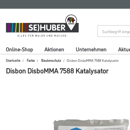
Zum
Zum
Inhalt
Navigationsmenü
springen
springen
Online-Shop
Aktionen
Unternehmen
Aktue
Startseite
Farbe
Bautenschutz
Disbon DisboMMA 7588 Katalysator
Disbon DisboMMA 7588 Katalysator