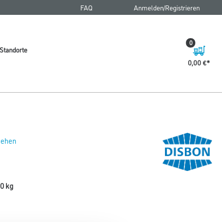
FAQ
Anmelden/Registrieren
0
Standorte
0,00 €
 sehen
,0 kg