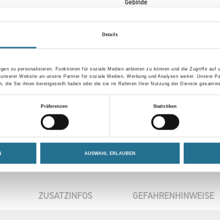
Gebinde
Details
Umrechnungsfaktoren
gen zu personalisieren, Funktionen für soziale Medien anbieten zu können und die Zugriffe auf
 unserer Website an unsere Partner für soziale Medien, Werbung und Analysen weiter. Unsere Pa
 die Sie ihnen bereitgestellt haben oder die sie im Rahmen Ihrer Nutzung der Dienste gesamme
Präferenzen
Statistiken
N
AUSWAHL ERLAUBEN
ZUSATZINFOS
GEFAHRENHINWEISE