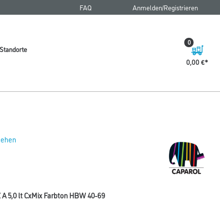
FAQ
Anmelden/Registrieren
0
Standorte
0,00 €
 sehen
A 5,0 lt CxMix Farbton HBW 40-69