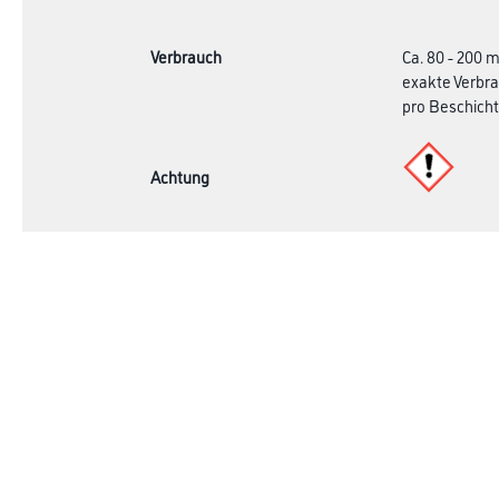
Verbrauch
Ca. 80 - 200 
exakte Verbra
pro Beschicht
Achtung
Online-Shop
Farbe
Verbrauchsmate
WDV-Systeme
Trockenbau
Putze- und Spachtelmassen
Bodenbeläge