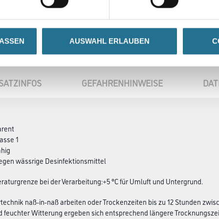
LASSEN
AUSWAHL ERLAUBEN
C
SATZINFOS
GEFAHRENHINWEISE
DAT
arent
asse 1
ähig
egen wässrige Desinfektionsmittel
aturgrenze bei der Verarbeitung:+5 °C für Umluft und Untergrund.
technik naß-in-naß arbeiten oder Trockenzeiten bis zu 12 Stunden zwi
d feuchter Witterung ergeben sich entsprechend längere Trocknungszei