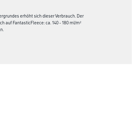
ergrundes erhöht sich dieser Verbrauch. Der
h auf FantasticFleece: ca. 140 - 180 ml/m²
n.
Rechtliches
AGB
Nutzungsbedingungen
Logistik- und Servicepreisliste
Impressum
Datenschutz