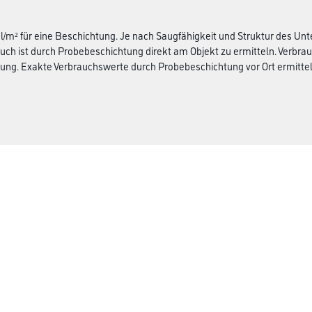
ml/m² für eine Beschichtung. Je nach Saugfähigkeit und Struktur des Unt
uch ist durch Probebeschichtung direkt am Objekt zu ermitteln. Verbrauc
ung. Exakte Verbrauchswerte durch Probebeschichtung vor Ort ermittel
Über uns
rialien
Unternehmen
Aktuelles
Services
Karriere
M-Plus