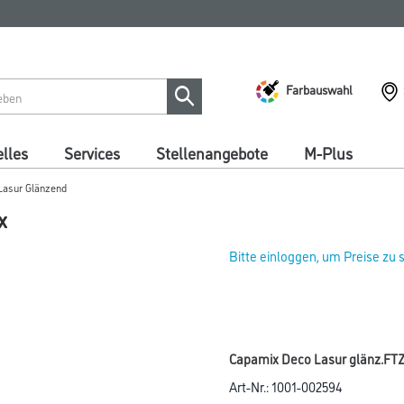
Farbauswahl
lles
Services
Stellenangebote
M-Plus
Lasur Glänzend
x
Bitte einloggen, um Preise zu
Capamix Deco Lasur glänz.FTZ 
Art-Nr.:
1001-002594