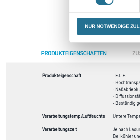
NUR NOTWENDIGE ZU
CURRENT
PRODUKTEIGENSCHAFTEN
ZU
TAB:
Produkteigenschaft
- E.L.F.
- Hochtransp
- Naßabriebkl
- Diffussionsf
- Beständig g
Verarbeitungstemp./Luftfeuchte
Untere Temper
Verarbeitungszeit
Je nach Lasur
Bei kühler un