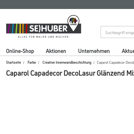
Zum
Zum
Inhalt
Navigationsmenü
springen
springen
Online-Shop
Aktionen
Unternehmen
Aktue
Startseite
Farbe
Creative Innenwandbeschichtung
Caparol Capadecor Deco
Caparol Capadecor DecoLasur Glänzend Mi