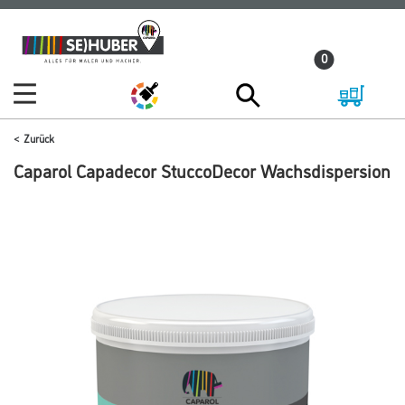
Zum
Zum
Inhalt
Navigationsmenü
0
springen
springen
Zurück
Caparol Capadecor StuccoDecor Wachsdispersion