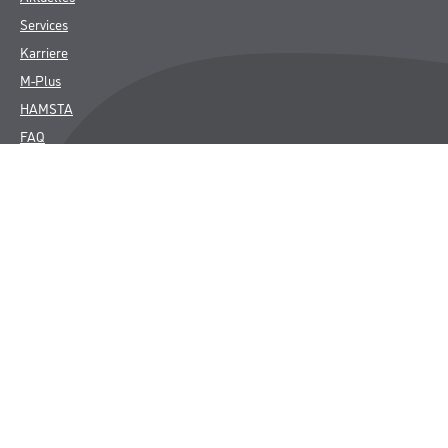
Services
Karriere
M-Plus
HAMSTA
FAQ
Rechtliches
AGB
Nutzungsbedingungen
Logistik- und Servicepreisliste
Impressum
Datenschutz
Integrität
Kontakt