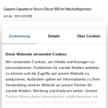
Caparol Capadecor Stucco Decor 500 ml Wachsdispersion
Art-Nr.:
1001-009789
Wachsdispersion zum zusätzlichen Schutz vor grober Verschmutzung
und Flüssigkeiten für Spachteltechniken im Innenbereich.
Zustimmung
Details
Über Cookies
Farbtonbezeichnung
Diese Webseite verwendet Cookies
Glanzgrad
Wir verwenden Cookies, um Inhalte und Anzeigen zu
personalisieren, Funktionen für soziale Medien anbieten
zu können und die Zugriffe auf unsere Website zu
Gebinde
analysieren. Außerdem geben wir Informationen zu Ihrer
Verwendung unserer Website an unsere Partner für
soziale Medien, Werbung und Analysen weiter. Unsere
Partner führen diese Informationen möglicherweise mit
weiteren Daten zusammen, die Sie ihnen bereitgestellt
Umrechnungsfaktoren