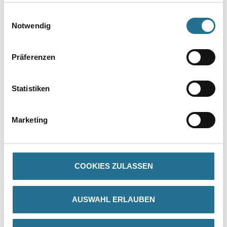
haben oder die sie im Rahmen Ihrer Nutzung der Dienste
gesammelt haben.
Einwilligungsauswahl
Notwendig
Präferenzen
Statistiken
PRODUKTEIGENSCHAFTEN
Marketing
Produkteigenschaft
- Farblos und geruchsneutral
- Diffusionsfähig
- AgBB-konform im Aufbau mit Stucco Decor Di Luce
COOKIES ZULASSEN
Verarbeitungstemp./Luftfeuchte
Untere Temperaturgrenze bei der Verarbeitung und Trocknung +10
AUSWAHL ERLAUBEN
°C für Umluft und Untergrund.