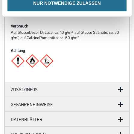
Verarbeitungszeit
NUR NOTWENDIGE ZULASSEN
Bei +20° C und 65 % rel. Luftfeuchte nach ca. 12 Stunden trocken
und überstreichbar. Durchgetrocknet nach ca. 3 Tagen.
Verbrauch
Auf StuccoDecor Di Luce: ca. 10 g/m², auf Stucco Satinato: ca. 30
g/m², auf CalcinoRomantico: ca. 60 g/m².
Achtung
ZUSATZINFOS
GEFAHRENHINWEISE
DATENBLÄTTER