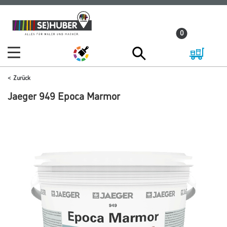
Zum
Zum
Inhalt
Navigationsmenü
0
springen
springen
Zurück
Jaeger 949 Epoca Marmor