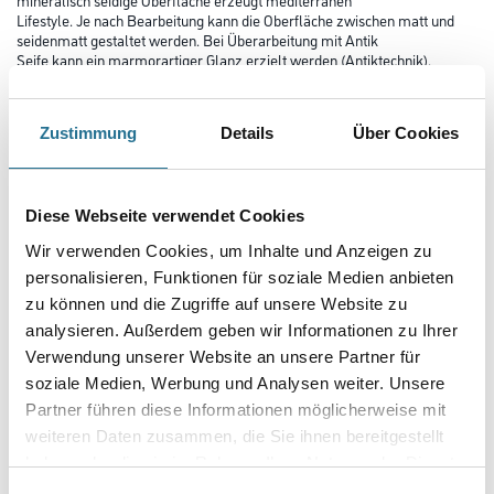
Lifestyle. Je nach Bearbeitung kann die Oberfläche zwischen matt und
seidenmatt gestaltet werden. Bei Überarbeitung mit Antik
Seife kann ein marmorartiger Glanz erzielt werden (Antiktechnik).
Farbtonbezeichnung
Zustimmung
Details
Über Cookies
Glanzgrad
Diese Webseite verwendet Cookies
Wir verwenden Cookies, um Inhalte und Anzeigen zu
personalisieren, Funktionen für soziale Medien anbieten
Gebinde
zu können und die Zugriffe auf unsere Website zu
analysieren. Außerdem geben wir Informationen zu Ihrer
Verwendung unserer Website an unsere Partner für
soziale Medien, Werbung und Analysen weiter. Unsere
Partner führen diese Informationen möglicherweise mit
Umrechnungsfaktoren
weiteren Daten zusammen, die Sie ihnen bereitgestellt
haben oder die sie im Rahmen Ihrer Nutzung der Dienste
gesammelt haben.