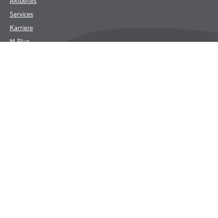
Services
Karriere
M-Plus
HAMSTA
FAQ
Rechtliches
AGB
Nutzungsbedingungen
Logistik- und Servicepreisliste
Impressum
Datenschutz
Integrität
Kontakt