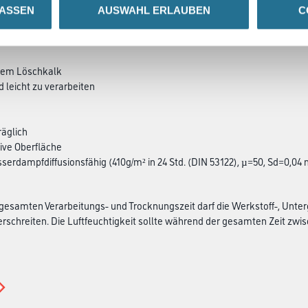
LASSEN
AUSWAHL ERLAUBEN
C
SATZINFOS
GEFAHRENHINWEISE
DAT
chem Löschkalk
d leicht zu verarbeiten
äglich
ive Oberfläche
sserdampfdiffusionsfähig (410g/m² in 24 Std. (DIN 53122), µ=50, Sd=0,04 
esamten Verarbeitungs- und Trocknungszeit darf die Werkstoff-, Unter
rschreiten. Die Luftfeuchtigkeit sollte während der gesamten Zeit zwisch