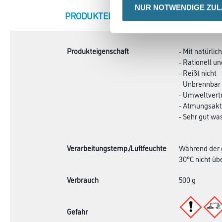
NUR NOTWENDIGE ZU
CURRENT
PRODUKTEIGENSCHAFTEN
ZU
TAB:
Produkteigenschaft
- Mit natürli
- Rationell un
- Reißt nicht
- Unbrennbar
- Umweltvertr
- Atmungsakt
- Sehr gut wa
Verarbeitungstemp./Luftfeuchte
Während der g
30°C nicht übe
Verbrauch
500 g
Gefahr