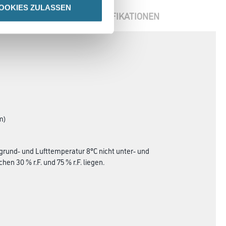
OOKIES ZULASSEN
ENBLÄTTER
SPEZIFIKATIONEN
m)
grund- und Lufttemperatur 8°C nicht unter- und
en 30 % r.F. und 75 % r.F. liegen.