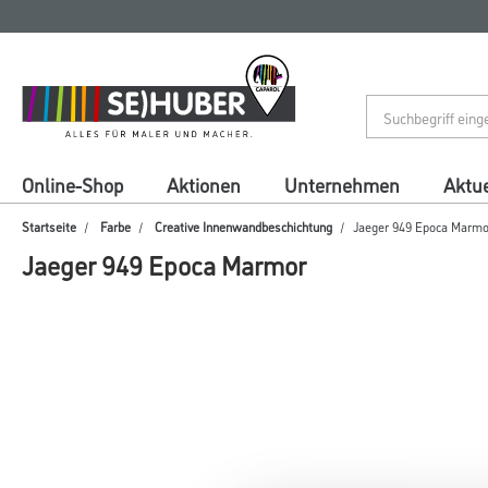
Zum
Zum
Inhalt
Navigationsmenü
springen
springen
Online-Shop
Aktionen
Unternehmen
Aktue
Startseite
Farbe
Creative Innenwandbeschichtung
Jaeger 949 Epoca Marmo
Jaeger 949 Epoca Marmor