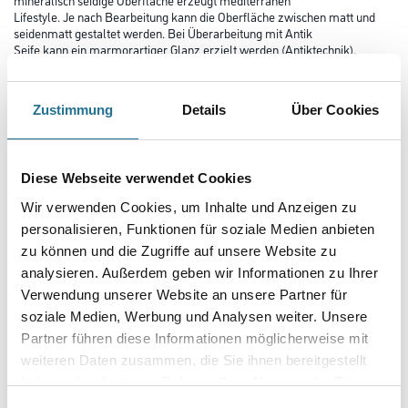
Lifestyle. Je nach Bearbeitung kann die Oberfläche zwischen matt und
seidenmatt gestaltet werden. Bei Überarbeitung mit Antik
Seife kann ein marmorartiger Glanz erzielt werden (Antiktechnik).
Farbtonbezeichnung
Zustimmung
Details
Über Cookies
Glanzgrad
Diese Webseite verwendet Cookies
Wir verwenden Cookies, um Inhalte und Anzeigen zu
personalisieren, Funktionen für soziale Medien anbieten
Gebinde
zu können und die Zugriffe auf unsere Website zu
analysieren. Außerdem geben wir Informationen zu Ihrer
Verwendung unserer Website an unsere Partner für
soziale Medien, Werbung und Analysen weiter. Unsere
Partner führen diese Informationen möglicherweise mit
Umrechnungsfaktoren
weiteren Daten zusammen, die Sie ihnen bereitgestellt
haben oder die sie im Rahmen Ihrer Nutzung der Dienste
gesammelt haben.