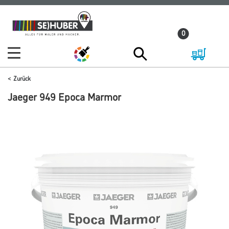
Zum
Zum
Inhalt
Navigationsmenü
0
springen
springen
Zurück
Jaeger 949 Epoca Marmor