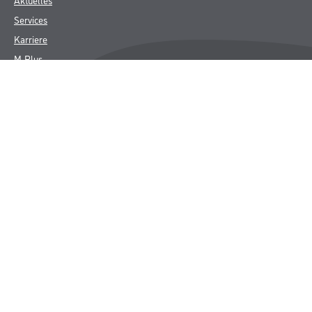
Services
Karriere
M-Plus
HAMSTA
FAQ
Rechtliches
AGB
Nutzungsbedingungen
Logistik- und Servicepreisliste
Impressum
Datenschutz
Integrität
Kontakt