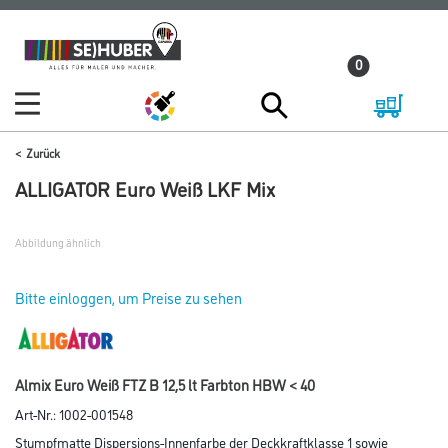
Zum
Zum
Inhalt
Navigationsmenü
0
springen
springen
Zurück
ALLIGATOR Euro Weiß LKF Mix
Abbildung ähnlich
Bitte einloggen, um Preise zu sehen
Almix Euro Weiß FTZ B 12,5 lt Farbton HBW < 40
Art-Nr.:
1002-001548
Stumpfmatte Dispersions-Innenfarbe der Deckkraftklasse 1 sowie