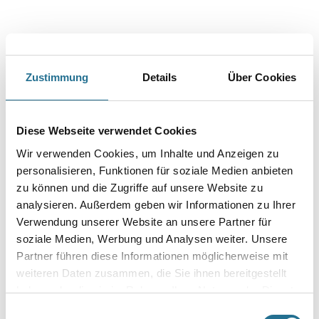
Zustimmung
Details
Über Cookies
PRODUKTEIGENSCHAFTEN
Diese Webseite verwendet Cookies
Produkteigenschaft
- Gut deckend
Wir verwenden Cookies, um Inhalte und Anzeigen zu
- Optimal zu verarbeiten
personalisieren, Funktionen für soziale Medien anbieten
- Ideal für Raufaserbeschichtungen
- Lösemittel- und Weichmacherfrei
zu können und die Zugriffe auf unsere Website zu
- Frei von foggingaktiven Substanzen
analysieren. Außerdem geben wir Informationen zu Ihrer
Verwendung unserer Website an unsere Partner für
Verarbeitungszeit
soziale Medien, Werbung und Analysen weiter. Unsere
Bei + 20 °C Luft- und Untergrundtemperatur und 65 % relativer
Partner führen diese Informationen möglicherweise mit
Luftfeuchte überstreichbar nach ca. 4 - 5 Stunden. Bei niedrigeren
Temperaturen und höherer Luftfeuchte entsprechend länger.
weiteren Daten zusammen, die Sie ihnen bereitgestellt
haben oder die sie im Rahmen Ihrer Nutzung der Dienste
gesammelt haben.
Einwilligungsauswahl
Verarbeitungstemp./Luftfeuchte