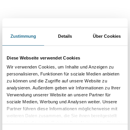
Zustimmung
Details
Über Cookies
PRODUKTEIGENSCHAFTEN
Diese Webseite verwendet Cookies
Produkteigenschaft
Wir verwenden Cookies, um Inhalte und Anzeigen zu
- Optimale Deckkraft
personalisieren, Funktionen für soziale Medien anbieten
- Besonders leicht zu verarbeiten
- Optimales Oberflächenfinish
zu können und die Zugriffe auf unsere Website zu
- Für sämtliche Wohn- und Arbeitsbereiche
analysieren. Außerdem geben wir Informationen zu Ihrer
- Lösemittel- und Weichmacherfrei
Verwendung unserer Website an unsere Partner für
- Frei von foggingaktiven Substanzen
soziale Medien, Werbung und Analysen weiter. Unsere
Verarbeitungstemp./Luftfeuchte
Partner führen diese Informationen möglicherweise mit
Zwischen + 5 °C und + 30 °C für alle Luft- und
weiteren Daten zusammen, die Sie ihnen bereitgestellt
Untergrundverhältnisse während Verarbeitung und Trocknung.
haben oder die sie im Rahmen Ihrer Nutzung der Dienste
gesammelt haben.