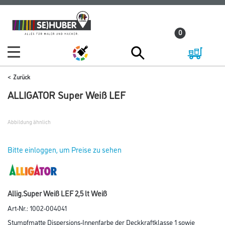
Zum
Zum
Inhalt
Navigationsmenü
0
springen
springen
Zurück
ALLIGATOR Super Weiß LEF
Abbildung ähnlich
Bitte einloggen, um Preise zu sehen
Allig.Super Weiß LEF 2,5 lt Weiß
Art-Nr.:
1002-004041
Stumpfmatte Dispersions-Innenfarbe der Deckkraftklasse 1 sowie