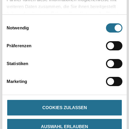
Zur Farbauswahl für Ihren Wunschfarbton
weiteren Daten zusammen, die Sie ihnen bereitgestellt
haben oder die sie im Rahmen Ihrer Nutzung der Dienste
Zur Weißware
gesammelt haben.
Einwilligungsauswahl
Notwendig
Präferenzen
Statistiken
Marketing
PRODUKTEIGENSCHAFTEN
Produkteigenschaft
COOKIES ZULASSEN
- Optimale Deckkraft
- Besonders leicht zu verarbeiten
- Optimales Oberflächenfinish
- Für sämtliche Wohn- und Arbeitsbereiche
AUSWAHL ERLAUBEN