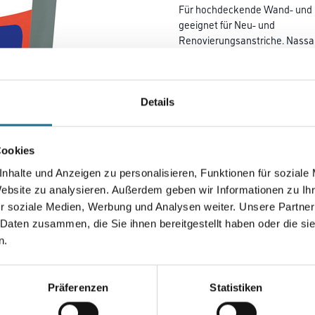
Für hochdeckende Wand- und D
geeignet für Neu- und
Renovie­rungsanstriche. Nassab
weichmacherfrei, geruchsarm
und wasserverdünnbar.
Details
Farbtonbezeichnung
Cookies
Gebinde
nhalte und Anzeigen zu personalisieren, Funktionen für soziale
Website zu analysieren. Außerdem geben wir Informationen zu I
r soziale Medien, Werbung und Analysen weiter. Unsere Partner
 Daten zusammen, die Sie ihnen bereitgestellt haben oder die s
Umrechnungsfaktoren
n.
Zur Farbauswahl für Ihr
Präferenzen
Statistiken
Wunschfarbton