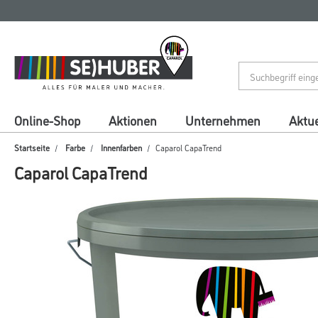
Zum
Zum
Inhalt
Navigationsmenü
springen
springen
Online-Shop
Aktionen
Unternehmen
Aktue
Startseite
Farbe
Innenfarben
Caparol CapaTrend
Caparol CapaTrend