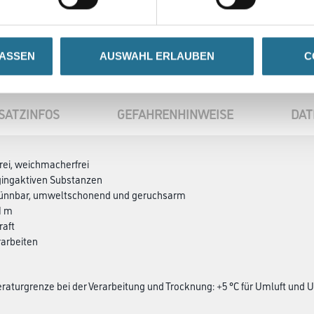
LASSEN
AUSWAHL ERLAUBEN
C
SATZINFOS
GEFAHRENHINWEISE
DAT
frei, weichmacherfrei
ggingaktiven Substanzen
ünnbar, umweltschonend und geruchsarm
1 m
raft
rarbeiten
aturgrenze bei der Verarbeitung und Trocknung: +5 °C für Umluft und 