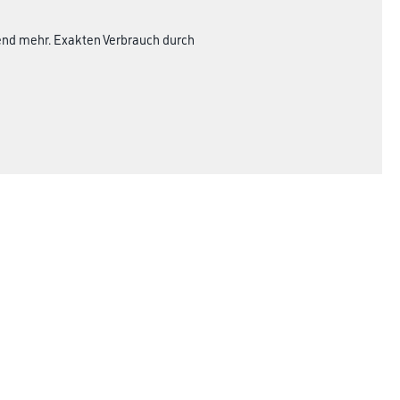
hend mehr. Exakten Verbrauch durch
Rechtliches
AGB
Nutzungsbedingungen
Logistik- und Servicepreisliste
Impressum
Datenschutz
Integrität