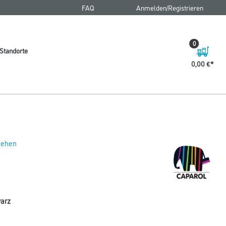
FAQ
Anmelden/Registrieren
0
Standorte
0,00 €
 sehen
warz