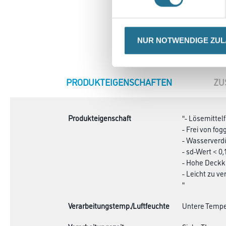
NUR NOTWENDIGE ZU
CURRENT
PRODUKTEIGENSCHAFTEN
ZU
TAB:
Produkteigenschaft
"- Lösemittel
- Frei von fo
- Wasserverd
- sd-Wert < 0,
- Hohe Deckk
- Leicht zu ve
"
Verarbeitungstemp./Luftfeuchte
Untere Temper