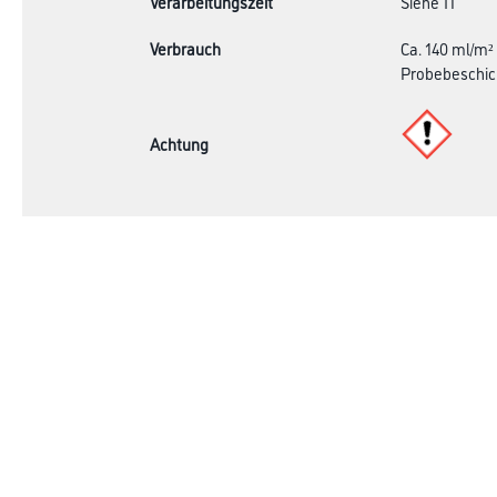
Verarbeitungszeit
Siehe TI
Verbrauch
Ca. 140 ml/m²
Probebeschic
Achtung
Online-Shop
Farbe
Verbrauchsmate
WDV-Systeme
Trockenbau
Putze- und Spachtelmassen
Bodenbeläge
Wand- & Deckenbeläge