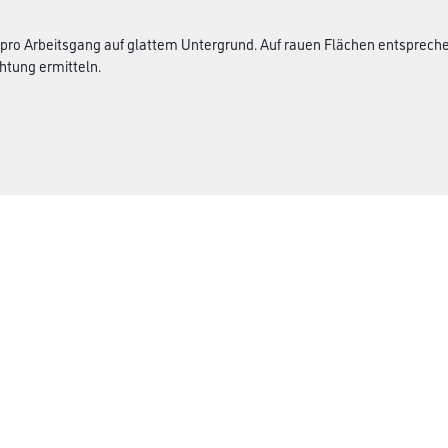
 pro Arbeitsgang auf glattem Untergrund. Auf rauen Flächen entsprec
htung ermitteln.
Über uns
rialien
Unternehmen
Aktuelles
Services
Karriere
M-Plus
HAMSTA