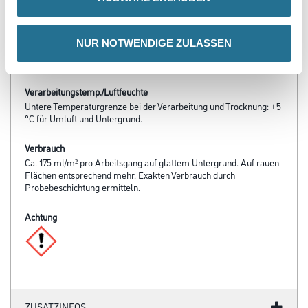
- Diffusionsfähig
- sd-Wert < 0,1 m
- Optimal ausbesserbar
NUR NOTWENDIGE ZULASSEN
- Hohe Deckkraft, so dass in den meisten Fällen nur ein Anstrich
notwendig ist
Verarbeitungstemp./Luftfeuchte
Untere Temperaturgrenze bei der Verarbeitung und Trocknung: +5
°C für Umluft und Untergrund.
Verbrauch
Ca. 175 ml/m² pro Arbeitsgang auf glattem Untergrund. Auf rauen
Flächen entsprechend mehr. Exakten Verbrauch durch
Probebeschichtung ermitteln.
Achtung
ZUSATZINFOS