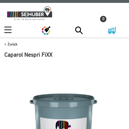
Zum
Zum
Inhalt
Navigationsmenü
0
springen
springen
Zurück
Caparol Nespri FiXX