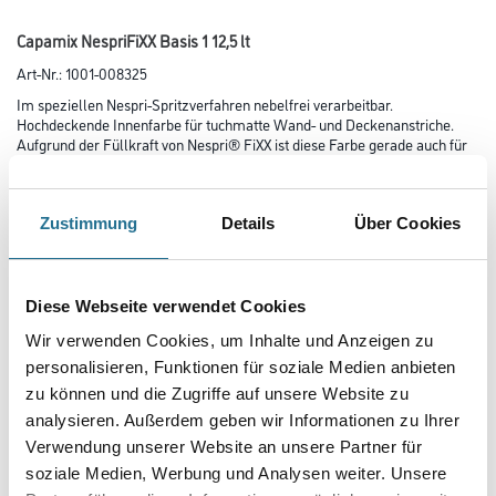
Capamix NespriFiXX Basis 1 12,5 lt
Art-Nr.:
1001-008325
Im speziellen Nespri-Spritzverfahren nebelfrei verarbeitbar.
Hochdeckende Innen­farbe für tuchmatte Wand- und Decken­anstriche.
Aufgrund der Füllkraft von Nespri® FiXX ist diese Farbe gerade auch für
die Beschich­tung von Rauhfaser geeignet. Tapetenstöße
werden bestens egalisiert. Nassabriebklasse 3 und Deckkraftklasse 1.
Zustimmung
Details
Über Cookies
Farbtonbezeichnung
Diese Webseite verwendet Cookies
Glanzgrad
Wir verwenden Cookies, um Inhalte und Anzeigen zu
personalisieren, Funktionen für soziale Medien anbieten
zu können und die Zugriffe auf unsere Website zu
Gebinde
analysieren. Außerdem geben wir Informationen zu Ihrer
Verwendung unserer Website an unsere Partner für
soziale Medien, Werbung und Analysen weiter. Unsere