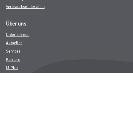
Verbrauchsmaterialien
Über uns
Unternehmen
Aktuelles
Services
Karriere
M-Plus
HAMSTA
FAQ
Rechtliches
AGB
Nutzungsbedingungen
Logistik- und Servicepreisliste