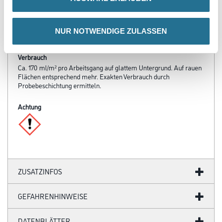
- Wasserverdünnbar
- sd-Wert < 0,1 m
- Hohe Deckkraft, so dass in den meisten Fällen nur ein Anstrich
NUR NOTWENDIGE ZULASSEN
notwendig ist
Verbrauch
Ca. 170 ml/m² pro Arbeitsgang auf glattem Untergrund. Auf rauen
Flächen entsprechend mehr. Exakten Verbrauch durch
Probebeschichtung ermitteln.
Achtung
ZUSATZINFOS
GEFAHRENHINWEISE
DATENBLÄTTER