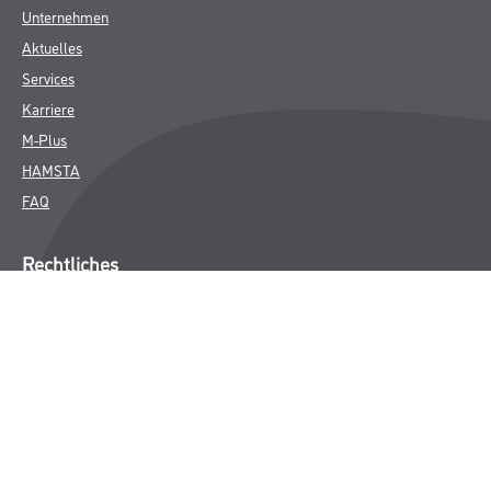
Unternehmen
Aktuelles
Services
Karriere
M-Plus
HAMSTA
FAQ
Rechtliches
AGB
Nutzungsbedingungen
Logistik- und Servicepreisliste
Impressum
Datenschutz
Integrität
Kontakt