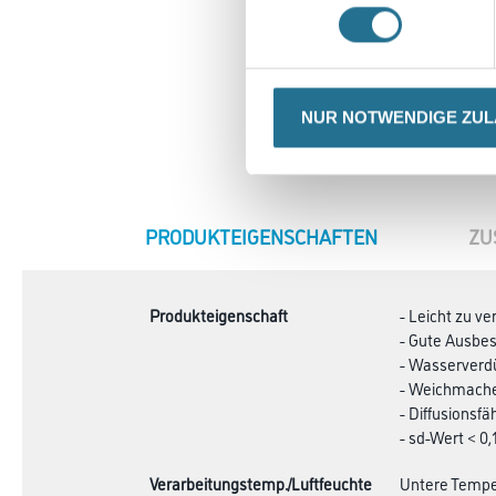
NUR NOTWENDIGE ZU
CURRENT
PRODUKTEIGENSCHAFTEN
ZU
TAB:
Produkteigenschaft
- Leicht zu ve
- Gute Ausbes
- Wasserverd
- Weichmache
- Diffusionsfä
- sd-Wert < 0,
Verarbeitungstemp./Luftfeuchte
Untere Temper