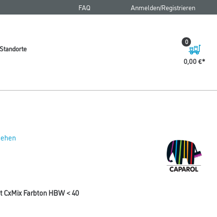
FAQ
Anmelden/Registrieren
0
Standorte
0,00 €
 sehen
 lt CxMix Farbton HBW < 40