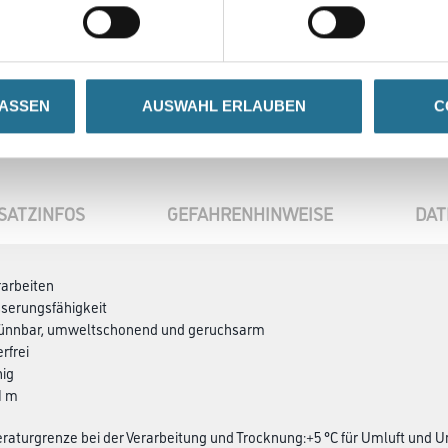
LASSEN
AUSWAHL ERLAUBEN
C
SATZINFOS
GEFAHRENHINWEISE
DAT
rarbeiten
serungsfähigkeit
ünnbar, umweltschonend und geruchsarm
rfrei
hig
1 m
aturgrenze bei der Verarbeitung und Trocknung:+5 °C für Umluft und U