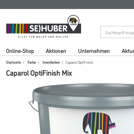
Zum
Zum
Inhalt
Navigationsmenü
springen
springen
Online-Shop
Aktionen
Unternehmen
Aktue
Startseite
Farbe
Innenfarben
Caparol OptiFinish
Caparol OptiFinish Mix