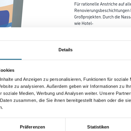
Für rationelle Anstriche auf al
Renovierungsbeschichtungen 
Großprojekten. Durch die Nass
wie Hotel-
und Büroräume einsetzbar.
Farbtonbezeichnung
Details
Gebinde
Cookies
nhalte und Anzeigen zu personalisieren, Funktionen für soziale
Website zu analysieren. Außerdem geben wir Informationen zu I
r soziale Medien, Werbung und Analysen weiter. Unsere Partner
Umrechnungsfaktoren
 Daten zusammen, die Sie ihnen bereitgestellt haben oder die s
n.
Präferenzen
Statistiken