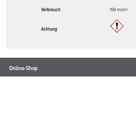
Verbrauch
150 ml/m²
Achtung
Online-Shop
Farbe
Verbrauchsmate
WDV-Systeme
Trockenbau
Putze- und Spachtelmassen
Bodenbeläge
Wand- & Deckenbeläge
Werkzeug & Maschinen