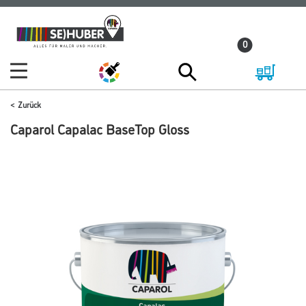
Zum
Zum
Inhalt
Navigationsmenü
0
springen
springen
Zurück
Caparol Capalac BaseTop Gloss