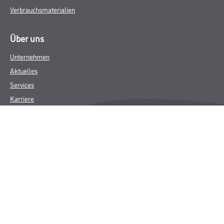
Verbrauchsmaterialien
Über uns
Unternehmen
Aktuelles
Services
Karriere
M-Plus
HAMSTA
FAQ
Rechtliches
AGB
Nutzungsbedingungen
Logistik- und Servicepreisliste