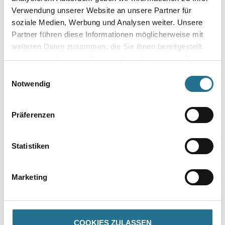
Verwendung unserer Website an unsere Partner für
soziale Medien, Werbung und Analysen weiter. Unsere
Umrechnungsfaktoren
Partner führen diese Informationen möglicherweise mit
weiteren Daten zusammen, die Sie ihnen bereitgestellt
haben oder die sie im Rahmen Ihrer Nutzung der Dienste
gesammelt haben.
Einwilligungsauswahl
Zur Farbauswahl für Ihren Wunschfarbton
Notwendig
Zur Weißware
Präferenzen
Statistiken
Marketing
COOKIES ZULASSEN
PRODUKTEIGENSCHAFTEN