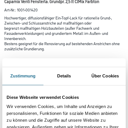
Capamix Venti Fensterla. Grundpr. 2,5 lt ClMix Farbton
Art-Nr.:
1001-001420
Hochwertiger, diffusionsfähiger Ein-Topf-Lack für rationelle Grund-,
Zwischen- und Schlussanstriche auf maßhaltigen oder
begrenzt maßhaltigen Holzbauteilen (außer Fachwerk und
Fassadenverkleidungen) und grundiertem Metall im Außen- und
Innenbereich.
Bestens geeignet für die Renovierung auf bestehenden Anstrichen ohne
zusätzliche Grundierung.
Farbtonbezeichnung
Zustimmung
Details
Über Cookies
Glanzgrad
Diese Webseite verwendet Cookies
Gebinde
Wir verwenden Cookies, um Inhalte und Anzeigen zu
personalisieren, Funktionen für soziale Medien anbieten
zu können und die Zugriffe auf unsere Website zu
analysieren. Außerdem geben wir Informationen zu Ihrer