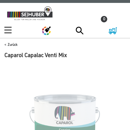
Zum
Zum
Inhalt
Navigationsmenü
0
springen
springen
Zurück
Caparol Capalac Venti Mix