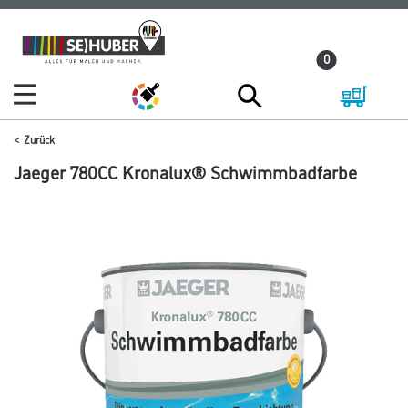
Zum
Zum
Inhalt
Navigationsmenü
0
springen
springen
Zurück
Jaeger 780CC Kronalux® Schwimmbadfarbe