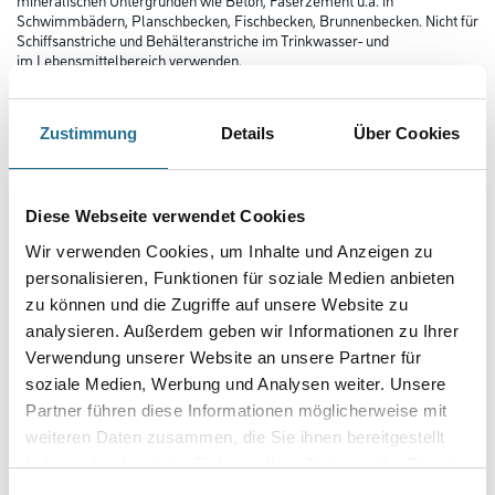
Schwimmbädern, Planschbecken, Fischbecken, Brunnenbecken. Nicht für
Schiffsanstriche und Behälteranstriche im Trinkwasser- und
im Lebensmittelbereich verwenden.
Farbtonbezeichnung
Zustimmung
Details
Über Cookies
Glanzgrad
Diese Webseite verwendet Cookies
Wir verwenden Cookies, um Inhalte und Anzeigen zu
personalisieren, Funktionen für soziale Medien anbieten
Gebinde
zu können und die Zugriffe auf unsere Website zu
analysieren. Außerdem geben wir Informationen zu Ihrer
Verwendung unserer Website an unsere Partner für
soziale Medien, Werbung und Analysen weiter. Unsere
Partner führen diese Informationen möglicherweise mit
Umrechnungsfaktoren
weiteren Daten zusammen, die Sie ihnen bereitgestellt
haben oder die sie im Rahmen Ihrer Nutzung der Dienste
gesammelt haben.