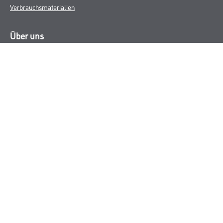
Verbrauchsmaterialien
Über uns
Unternehmen
Aktuelles
Services
Karriere
M-Plus
HAMSTA
FAQ
Rechtliches
AGB
Nutzungsbedingungen
Logistik- und Servicepreisliste