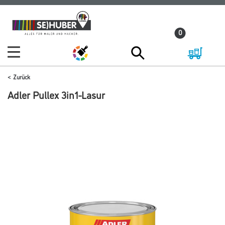
Zum
Zum
Inhalt
Navigationsmenü
0
springen
springen
Zurück
Adler Pullex 3in1-Lasur