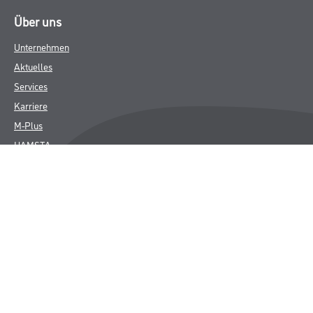
Über uns
Unternehmen
Aktuelles
Services
Karriere
M-Plus
HAMSTA
FAQ
Rechtliches
AGB
Nutzungsbedingungen
Logistik- und Servicepreisliste
Impressum
Datenschutz