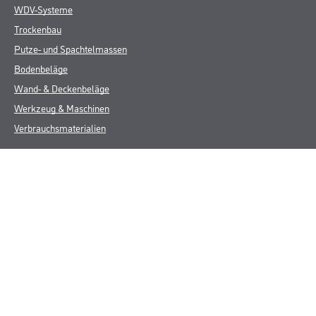
WDV-Systeme
Trockenbau
Putze- und Spachtelmassen
Bodenbeläge
Wand- & Deckenbeläge
Werkzeug & Maschinen
Verbrauchsmaterialien
Über uns
Unternehmen
Aktuelles
Services
Karriere
M-Plus
HAMSTA
FAQ