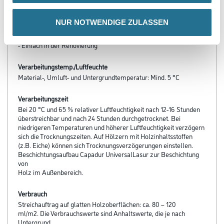
- Wasserabweisend durch Hydroperl-Effekt
- Filmschutz gegen Schimmelpilzbefall
NUR NOTWENDIGE ZULASSEN
- Thixotrop und tropfgehemmt
- Leichte und angenehme Verarbeitung
- Einfach in der Renovierung
Verarbeitungstemp./Luftfeuchte
Material-, Umluft- und Untergrundtemperatur: Mind. 5 °C
Verarbeitungszeit
Bei 20 °C und 65 % relativer Luftfeuchtigkeit nach 12-16 Stunden
überstreichbar und nach 24 Stunden durchgetrocknet. Bei
niedrigeren Temperaturen und höherer Luftfeuchtigkeit verzögern
sich die Trocknungszeiten. Auf Hölzern mit Holzinhaltsstoffen
(z.B. Eiche) können sich Trocknungsverzögerungen einstellen.
Beschichtungsaufbau Capadur UniversalLasur zur Beschichtung
von
Holz im Außenbereich.
Verbrauch
Streichauftrag auf glatten Holzoberflächen: ca. 80 – 120
ml/m2. Die Verbrauchswerte sind Anhaltswerte, die je nach
Untergrund