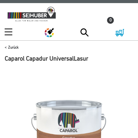
Zum
Zum
Inhalt
Navigationsmenü
0
springen
springen
Zurück
Caparol Capadur UniversalLasur