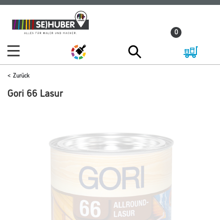
Zum
Zum
Inhalt
Navigationsmenü
0
springen
springen
Zurück
Gori 66 Lasur