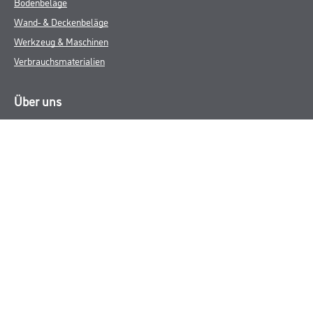
Bodenbeläge
Wand- & Deckenbeläge
Werkzeug & Maschinen
Verbrauchsmaterialien
Über uns
Unternehmen
Aktuelles
Services
Karriere
M-Plus
HAMSTA
FAQ
Rechtliches
AGB