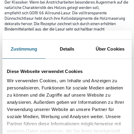
Der Klassiker. Wenn bei Anstricharbeiten besonderes Augenmerk auf die
natürliche Charakteristik des Holzes gelegt werden soll,
empfiehlt sich GORI 66 Allround-Lasur. Die volltransparente
Dünnschichtlasur hebt durch ihre Kolloidalpigmente die Holzmaserung
dekorativ hervor. Die Rezeptur zeichnet sich durch einen erhöhten
Bindemittelanteil aus, der die Lasur sehr gut haltbar macht
und ihr hervorragende Wetterbeständigkeit verleiht. GORI 66 Allround-
Lasur besitzt eine sehr gute Wasserdampfdurchlässigkeit und
kann angenehm leicht und ansatzfrei auf allen Laub- und Nadelhölzern
Zustimmung
Details
Über Cookies
sowie tropischen Holzarten verstrichen werden.
Farbtonbezeichnung
Diese Webseite verwendet Cookies
Wir verwenden Cookies, um Inhalte und Anzeigen zu
Gebinde
personalisieren, Funktionen für soziale Medien anbieten
zu können und die Zugriffe auf unsere Website zu
analysieren. Außerdem geben wir Informationen zu Ihrer
Verwendung unserer Website an unsere Partner für
soziale Medien, Werbung und Analysen weiter. Unsere
Partner führen diese Informationen möglicherweise mit
Umrechnungsfaktoren
weiteren Daten zusammen, die Sie ihnen bereitgestellt