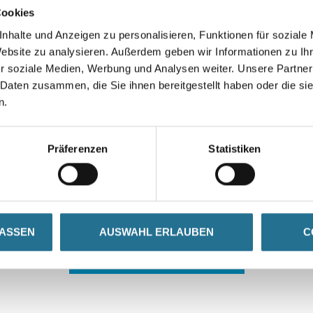
Cookies
nhalte und Anzeigen zu personalisieren, Funktionen für soziale
Website zu analysieren. Außerdem geben wir Informationen zu I
r soziale Medien, Werbung und Analysen weiter. Unsere Partner
 Daten zusammen, die Sie ihnen bereitgestellt haben oder die s
n.
 ZWISCHENFALL IST
Präferenzen
Statistiken
seln schon an der Lösung und werden das Problem so schnell
in der Zwischenzeit unseren Online-Shop und lassen Sie sic
LASSEN
AUSWAHL ERLAUBEN
C
ZURÜCK ZUM ONLINE-SHOP