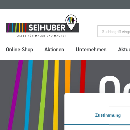
Zum
Zum
Inhalt
Navigationsmenü
springen
springen
Online-Shop
Aktionen
Unternehmen
Aktue
Zustimmung