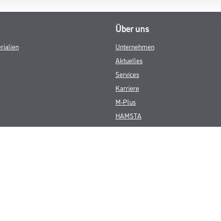
Über uns
rialien
Unternehmen
Aktuelles
Services
Karriere
M-Plus
HAMSTA
FAQ
© Copyright CMS Dienstleistungs-Gesellschaft
GEWERBLICHE KUNDEN. ALLE ANGEGEBENEN PREISE SIND ZZGL. GESETZL