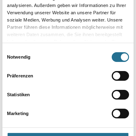
analysieren. Außerdem geben wir Informationen zu Ihrer
Verwendung unserer Website an unsere Partner für
soziale Medien, Werbung und Analysen weiter. Unsere
Partner führen diese Informationen möglicherweise mit
Umrechnungsfaktoren
weiteren Daten zusammen, die Sie ihnen bereitgestellt
haben oder die sie im Rahmen Ihrer Nutzung der Dienste
gesammelt haben.
Einwilligungsauswahl
Notwendig
Zur Farbauswahl für Ihren Wunschfarbton
Zur Weißware
Präferenzen
Statistiken
Marketing