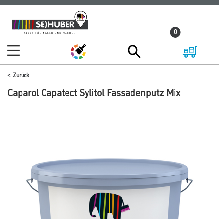
Zum
Zum
Inhalt
Navigationsmenü
0
springen
springen
Zurück
Caparol Capatect Sylitol Fassadenputz Mix