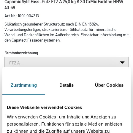
Capamix Sylit.Fass.-Putz FTZ A 25,0 kg K 30 CxMix Farbton HBW
40-69
Art-Nr.:
1001-004213
Silikatisch gebundener Strukturputz nach DIN EN 15824.
Verarbeitungsfertiger, strukturierbarer Silikatputz für mineralische
Wand- und Deckenflächen im Außenbereich. Einsatzbar in Verbindung mit
den Capatect Fassadensystemen.
Farbtonbezeichnung
Glanzgrad
Zustimmung
Details
Über Cookies
Körnung
Diese Webseite verwendet Cookies
Wir verwenden Cookies, um Inhalte und Anzeigen zu
Gebinde
personalisieren, Funktionen für soziale Medien anbieten
zu können und die Zugriffe auf unsere Website zu