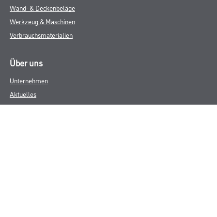
Wand- & Deckenbeläge
Werkzeug & Maschinen
Verbrauchsmaterialien
Über uns
Unternehmen
Aktuelles
Services
Karriere
M-Plus
HAMSTA
FAQ
Rechtliches
AGB