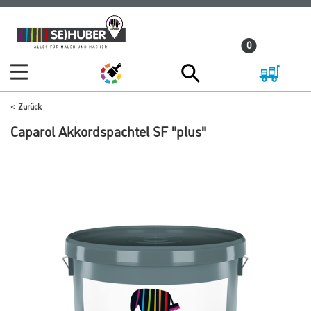
Zum
Zum
Inhalt
Navigationsmenü
0
springen
springen
Zurück
Caparol Akkordspachtel SF "plus"