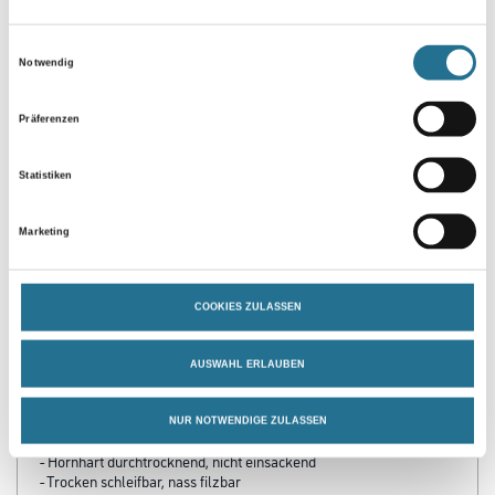
Einwilligungsauswahl
Notwendig
Umrechnungsfaktoren
Präferenzen
Statistiken
Marketing
COOKIES ZULASSEN
PRODUKTEIGENSCHAFTEN
AUSWAHL ERLAUBEN
Produkteigenschaft
- Emissionsminimiert und lösemittelfrei
- Wasserverdünnbar, umweltschonend und geruchsarm
NUR NOTWENDIGE ZULASSEN
- Hohe Haft­festig­­keit
- Hornhart durchtrocknend, nicht ein­sackend
- Trocken schleifbar, nass filzbar