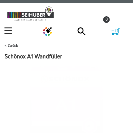
Zum
Zum
Inhalt
Navigationsmenü
0
springen
springen
Zurück
Schönox A1 Wandfüller