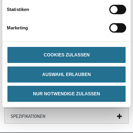
Besonders geeignet für Füll-Spachtelarbeiten im Innenbereich.
Statistiken
Verarbeitungszeit
Ca. 2-24 Stunden
Marketing
Verbrauch
Ca. 1,0 kg/m²
COOKIES ZULASSEN
ZUSATZINFOS
AUSWAHL ERLAUBEN
GEFAHRENHINWEISE
NUR NOTWENDIGE ZULASSEN
DATENBLÄTTER
SPEZIFIKATIONEN