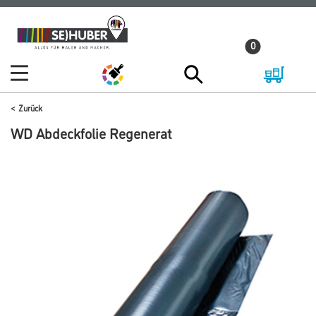
Zum
Zum
Inhalt
Navigationsmenü
0
springen
springen
Zurück
WD Abdeckfolie Regenerat