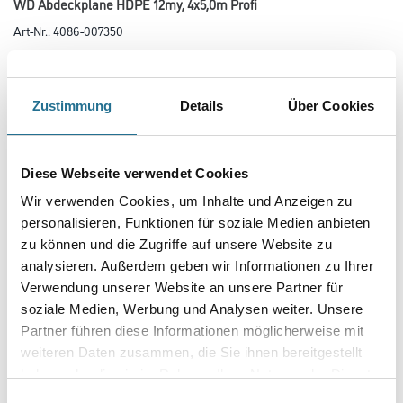
WD Abdeckplane HDPE 12my, 4x5,0m Profi
Art-Nr.:
4086-007350
Farbtonbezeichnung
Zustimmung
Details
Über Cookies
Länge in Millimeter
Diese Webseite verwendet Cookies
Wir verwenden Cookies, um Inhalte und Anzeigen zu
Breite in millimeter
personalisieren, Funktionen für soziale Medien anbieten
zu können und die Zugriffe auf unsere Website zu
analysieren. Außerdem geben wir Informationen zu Ihrer
Stärke in millimeter
Verwendung unserer Website an unsere Partner für
soziale Medien, Werbung und Analysen weiter. Unsere
Partner führen diese Informationen möglicherweise mit
weiteren Daten zusammen, die Sie ihnen bereitgestellt
haben oder die sie im Rahmen Ihrer Nutzung der Dienste
Umrechnungsfaktoren
gesammelt haben.
Einwilligungsauswahl