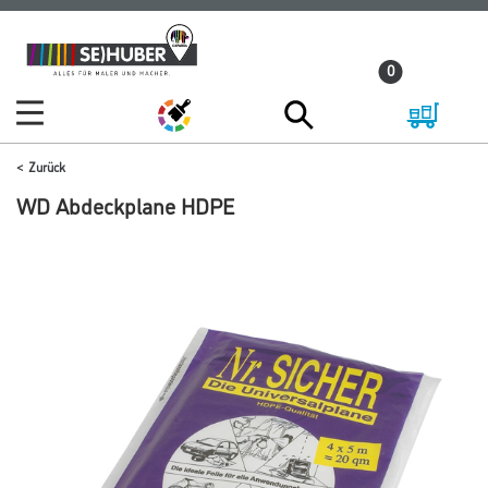
Zum
Zum
Inhalt
Navigationsmenü
0
springen
springen
Zurück
WD Abdeckplane HDPE