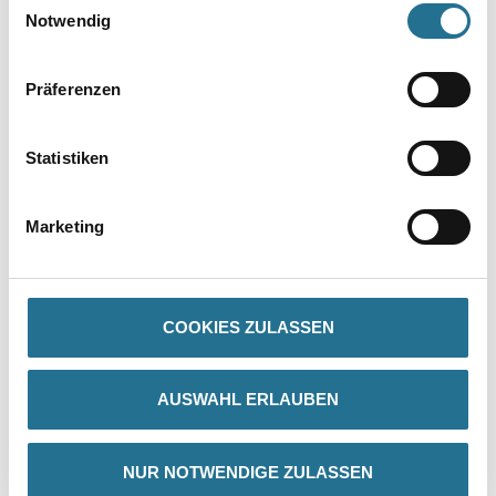
Notwendig
Präferenzen
Statistiken
PRODUKTEIGENSCHAFTEN
Marketing
Produkteigenschaft
- Hochdruck-Polyethylen
- Höhere Reißfestigkeit
COOKIES ZULASSEN
AUSWAHL ERLAUBEN
ZUSATZINFOS
NUR NOTWENDIGE ZULASSEN