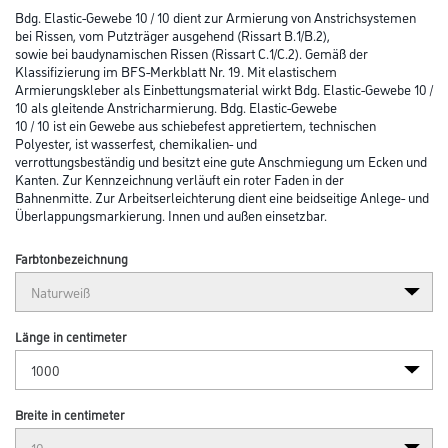
Bdg. Elastic-Gewebe 10 / 10 dient zur Armierung von Anstrichsystemen
bei Rissen, vom Putzträger ausgehend (Rissart B.1/B.2),
sowie bei baudynamischen Rissen (Rissart C.1/C.2). Gemäß der
Klassifizierung im BFS-Merkblatt Nr. 19. Mit elastischem
Armierungskleber als Einbettungsmaterial wirkt Bdg. Elastic-Gewebe 10 /
10 als gleitende Anstricharmierung. Bdg. Elastic-Gewebe
10 / 10 ist ein Gewebe aus schiebefest appretiertem, technischen
Polyester, ist wasserfest, chemikalien- und
verrottungsbeständig und besitzt eine gute Anschmiegung um Ecken und
Kanten. Zur Kennzeichnung verläuft ein roter Faden in der
Bahnenmitte. Zur Arbeitserleichterung dient eine beidseitige Anlege- und
Überlappungsmarkierung. Innen und außen einsetzbar.
Farbtonbezeichnung
Länge in centimeter
Breite in centimeter