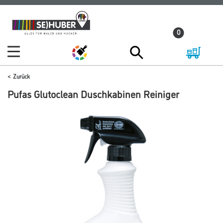
Zum
Zum
Inhalt
Navigationsmenü
0
springen
springen
Zurück
Pufas Glutoclean Duschkabinen Reiniger