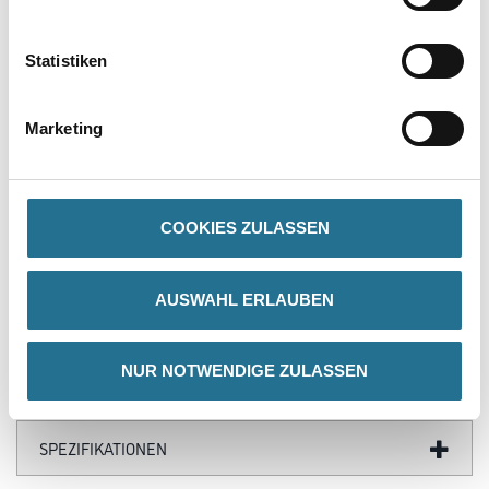
Produkteigenschaft
- Mit Abpereffekt
Statistiken
- Hochwirksam gegen Kalkansätze
- Auch für Duschvorhänge
Marketing
Verarbeitungszeit
- Einwirkzeit: ca. 2 Minuten
COOKIES ZULASSEN
ZUSATZINFOS
AUSWAHL ERLAUBEN
GEFAHRENHINWEISE
NUR NOTWENDIGE ZULASSEN
DATENBLÄTTER
SPEZIFIKATIONEN