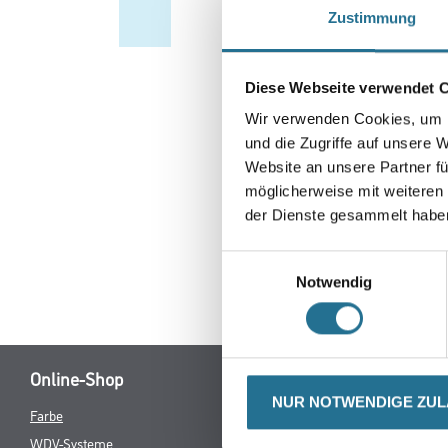
Zustimmung
Diese Webseite verwendet 
Wir verwenden Cookies, um I
und die Zugriffe auf unsere 
Website an unsere Partner fü
möglicherweise mit weiteren
der Dienste gesammelt habe
Einwilligungsauswahl
Notwendig
CURRENT
PRODUKTEIGENSCHAFTEN
ZU
TAB:
NUR NOTWENDIGE ZU
Produkteigenschaft
- Lässt sich gut verteilen 