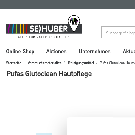
Zum
Zum
Inhalt
Navigationsmenü
springen
springen
Online-Shop
Aktionen
Unternehmen
Aktue
Startseite
Verbrauchsmaterialien
Reinigungsmittel
Pufas Glutoclean Hautp
Pufas Glutoclean Hautpflege