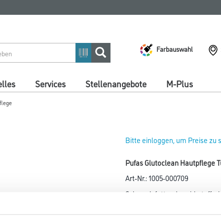
Farbauswahl
lles
Services
Stellenangebote
M-Plus
flege
Bitte einloggen, um Preise zu
Pufas Glutoclean Hautpflege 
Art-Nr.:
1005-000709
Schwach fettende, wirkstoffrei
und Wundheilung der
strapazierten Haut.