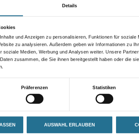
Details
Farbtonbezeichnung
Cookies
nhalte und Anzeigen zu personalisieren, Funktionen für soziale
Website zu analysieren. Außerdem geben wir Informationen zu I
Umrechnungsfaktoren
r soziale Medien, Werbung und Analysen weiter. Unsere Partner
 Daten zusammen, die Sie ihnen bereitgestellt haben oder die s
n.
Präferenzen
Statistiken
SATZINFOS
GEFAHRENHINWEISE
DAT
LASSEN
AUSWAHL ERLAUBEN
C
und zieht rasch ein