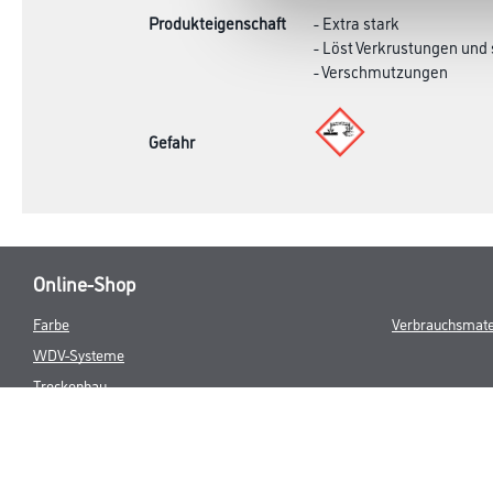
Produkteigenschaft
- Extra stark
- Löst Verkrustungen und 
- Verschmutzungen
Gefahr
Online-Shop
Farbe
Verbrauchsmate
WDV-Systeme
Trockenbau
Putze- und Spachtelmassen
Bodenbeläge
Wand- & Deckenbeläge