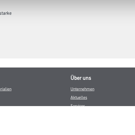
starke
Über uns
rialien
Unternehmen
Aktuelles
Services
Karriere
M-Plus
HAMSTA