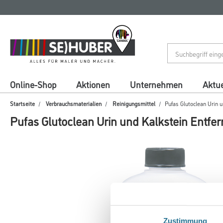
Zum
Zum
Inhalt
Navigationsmenü
springen
springen
Online-Shop
Aktionen
Unternehmen
Aktue
Startseite
Verbrauchsmaterialien
Reinigungsmittel
Pufas Glutoclean Urin u
Pufas Glutoclean Urin und Kalkstein Entfer
Zustimmung