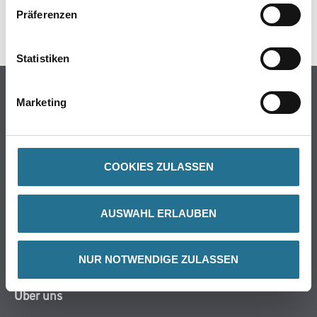
Präferenzen
SPEZIFIKATIONEN
Statistiken
Online-Shop
Marketing
Farbe
WDV-Systeme
Trockenbau
COOKIES ZULASSEN
Putze- und Spachtelmassen
Bodenbeläge
AUSWAHL ERLAUBEN
Wand- & Deckenbeläge
Werkzeug & Maschinen
Verbrauchsmaterialien
NUR NOTWENDIGE ZULASSEN
Über uns