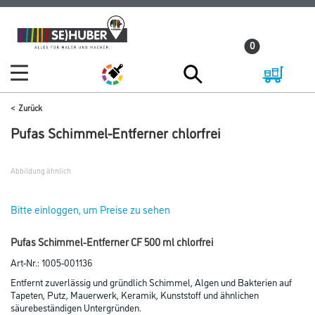
Zum
Zum
Inhalt
Navigationsmenü
0
springen
springen
Zurück
Pufas Schimmel-Entferner chlorfrei
Abbildung ähnlich
Bitte einloggen, um Preise zu sehen
Pufas Schimmel-Entferner CF 500 ml chlorfrei
Art-Nr.:
1005-001136
Entfernt zuverlässig und gründlich Schimmel, Algen und Bakterien auf
Tapeten, Putz, Mauerwerk, Keramik, Kunststoff und ähnlichen
säurebeständigen Untergründen.