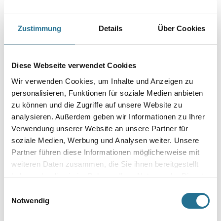
PRODUKTEIGENSCHAFTEN
Zustimmung
Details
Über Cookies
Produkteigenschaft
- Aktiv-Sauerstoff
- Geruchsneutral
Diese Webseite verwendet Cookies
- Ideal für Wohnräume, Schlaf- und Kinderzimmer
- Vernichtet Schimmel, Algen und Bakterien
Wir verwenden Cookies, um Inhalte und Anzeigen zu
personalisieren, Funktionen für soziale Medien anbieten
Achtung
zu können und die Zugriffe auf unsere Website zu
analysieren. Außerdem geben wir Informationen zu Ihrer
Verwendung unserer Website an unsere Partner für
soziale Medien, Werbung und Analysen weiter. Unsere
Partner führen diese Informationen möglicherweise mit
weiteren Daten zusammen, die Sie ihnen bereitgestellt
ZUSATZINFOS
haben oder die sie im Rahmen Ihrer Nutzung der Dienste
gesammelt haben.
GEFAHRENHINWEISE
Einwilligungsauswahl
Notwendig
DATENBLÄTTER