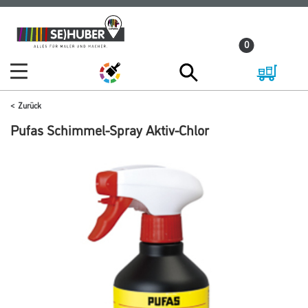
Zum
Zum
Inhalt
Navigationsmenü
0
springen
springen
Zurück
Pufas Schimmel-Spray Aktiv-Chlor