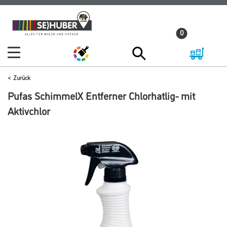
Zum
Zum
Inhalt
Navigationsmenü
0
springen
springen
Zurück
Pufas SchimmelX Entferner Chlorhatlig- mit
Aktivchlor