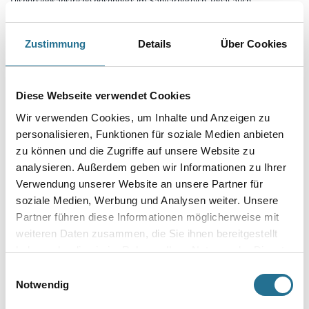
für Silikon- und Fliesenfugen.
Farbtonbezeichnung
Zustimmung
Details
Über Cookies
Gebinde
Diese Webseite verwendet Cookies
Wir verwenden Cookies, um Inhalte und Anzeigen zu
personalisieren, Funktionen für soziale Medien anbieten
zu können und die Zugriffe auf unsere Website zu
analysieren. Außerdem geben wir Informationen zu Ihrer
Verwendung unserer Website an unsere Partner für
Umrechnungsfaktoren
soziale Medien, Werbung und Analysen weiter. Unsere
Partner führen diese Informationen möglicherweise mit
weiteren Daten zusammen, die Sie ihnen bereitgestellt
haben oder die sie im Rahmen Ihrer Nutzung der Dienste
gesammelt haben.
Einwilligungsauswahl
Notwendig