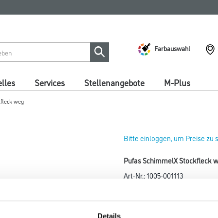
Farbauswahl
lles
Services
Stellenangebote
M-Plus
fleck weg
Bitte einloggen, um Preise zu
Pufas SchimmelX Stockfleck 
Art-Nr.:
1005-001113
Spezialanstrich mit Langzeit-
Farbtonbezeichnung
Details