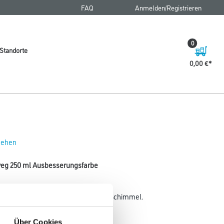
FAQ
Anmelden/Registrieren
0
Standorte
0,00 €
 sehen
weg 250 ml Ausbesserungsfarbe
Filmschutz gegen Stockflecken und Schimmel.
Gebinde
Über Cookies