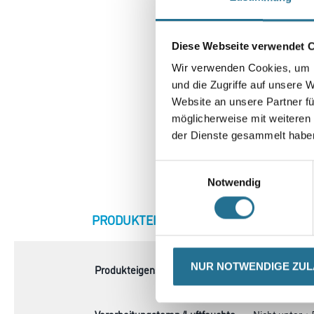
Diese Webseite verwendet 
Wir verwenden Cookies, um I
und die Zugriffe auf unsere 
Website an unsere Partner fü
möglicherweise mit weiteren
der Dienste gesammelt habe
Einwilligungsauswahl
Notwendig
CURRENT
PRODUKTEIGENSCHAFTEN
ZU
TAB:
NUR NOTWENDIGE ZU
Produkteigenschaft
- Tube mit int
- Weiß decke