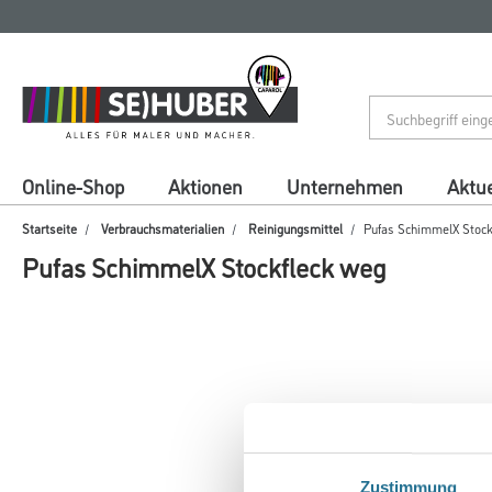
Zum
Zum
Inhalt
Navigationsmenü
springen
springen
Online-Shop
Aktionen
Unternehmen
Aktue
Startseite
Verbrauchsmaterialien
Reinigungsmittel
Pufas SchimmelX Stock
Pufas SchimmelX Stockfleck weg
Zustimmung