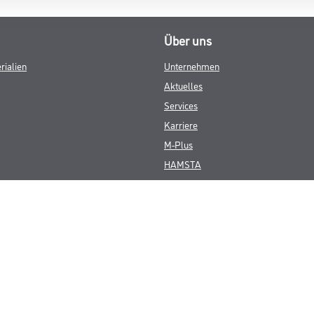
Über uns
rialien
Unternehmen
Aktuelles
Services
Karriere
M-Plus
HAMSTA
FAQ
© Copyright CMS Dienstleistungs-Gesellschaft
GEWERBLICHE KUNDEN. ALLE ANGEGEBENEN PREISE SIND ZZGL. GESETZL