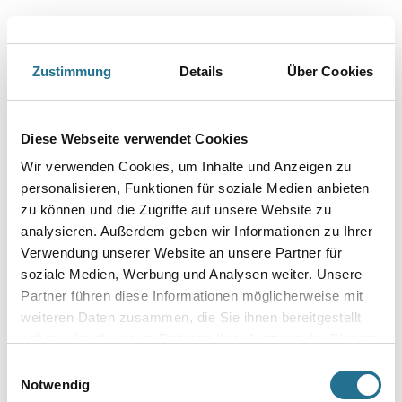
Zustimmung
Details
Über Cookies
PRODUKTEIGENSCHAFTEN
Diese Webseite verwendet Cookies
Produkteigenschaft
Wir verwenden Cookies, um Inhalte und Anzeigen zu
- Packungsinhalt 5 Stück
personalisieren, Funktionen für soziale Medien anbieten
- SB-verpackt
zu können und die Zugriffe auf unsere Website zu
analysieren. Außerdem geben wir Informationen zu Ihrer
Verwendung unserer Website an unsere Partner für
soziale Medien, Werbung und Analysen weiter. Unsere
ZUSATZINFOS
Partner führen diese Informationen möglicherweise mit
weiteren Daten zusammen, die Sie ihnen bereitgestellt
GEFAHRENHINWEISE
haben oder die sie im Rahmen Ihrer Nutzung der Dienste
gesammelt haben.
Einwilligungsauswahl
SPEZIFIKATIONEN
Notwendig