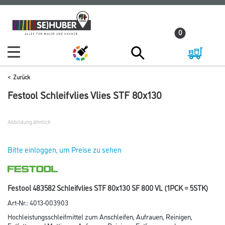
Zum
Zum
Inhalt
Navigationsmenü
0
springen
springen
Zurück
Festool Schleifvlies Vlies STF 80x130
Abbildung ähnlich
Bitte einloggen, um Preise zu sehen
Festool 483582 Schleifvlies STF 80x130 SF 800 VL (1PCK = 5STK)
Art-Nr.:
4013-003903
Hochleistungsschleifmittel zum Anschleifen, Aufrauen, Reinigen,