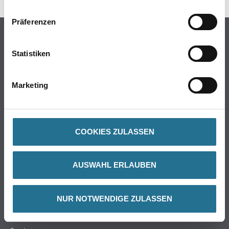
Präferenzen
Online-Shop
Farbe
Statistiken
WDV-Systeme
Trockenbau
Marketing
Putze- und Spachtelmassen
Bodenbeläge
Wand- & Deckenbeläge
COOKIES ZULASSEN
Werkzeug & Maschinen
Verbrauchsmaterialien
AUSWAHL ERLAUBEN
Über uns
NUR NOTWENDIGE ZULASSEN
Unternehmen
Aktuelles