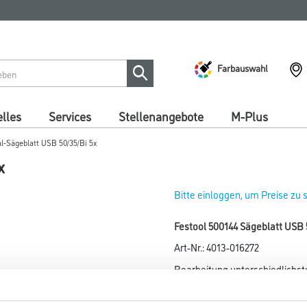
Farbauswahl
lles
Services
Stellenangebote
M-Plus
al-Sägeblatt USB 50/35/Bi 5x
x
Bitte einloggen, um Preise zu
Festool 500144 Sägeblatt USB 
Art-Nr.:
4013-016272
Bearbeitung unterschiedlichste
Verbundstoffe, GFK, Gipskarton
NE-Metalle, Kunststoffe. BiMet