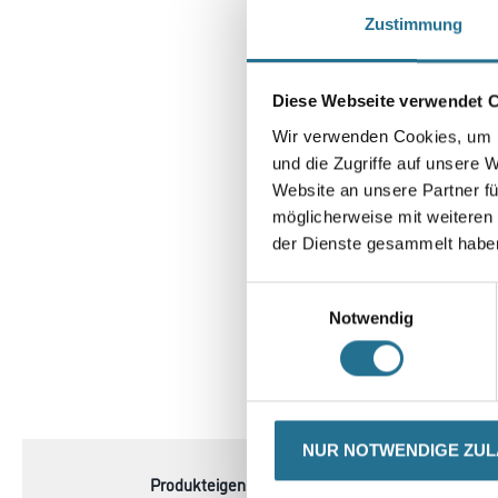
Zustimmung
Diese Webseite verwendet 
Wir verwenden Cookies, um I
und die Zugriffe auf unsere 
Website an unsere Partner fü
möglicherweise mit weiteren
der Dienste gesammelt habe
Einwilligungsauswahl
Notwendig
CURRENT
PRODUKTEIGENSCHAFTEN
TAB:
NUR NOTWENDIGE ZU
Produkteigenschaft
- Länge 50 mm