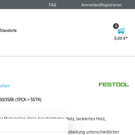
FAQ
Anmelden/Registrieren
0
Standorte
0,00 €
 sehen
50/35/Bi (1PCK = 5STK)
r Materialien: Holz, beschichtetes Holz, lackiertes Holz,
,
all. Für OS 400. BiMetall. Für die Bearbeitung unterschiedlicher