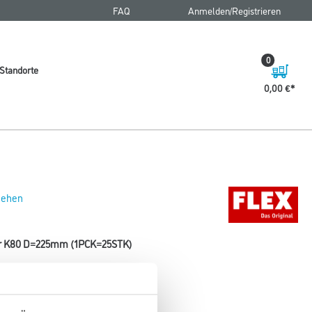
FAQ
Anmelden/Registrieren
0
Standorte
0,00 €
 sehen
ier K80 D=225mm (1PCK=25STK)
leister