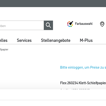
Farbauswahl
lles
Services
Stellenangebote
M-Plus
ifpapier
Bitte einloggen, um Preise zu
Flex 260234 Klett-Schleifpap
Art-Nr.:
4021-000013
Zum Entfernen von Farbe und K