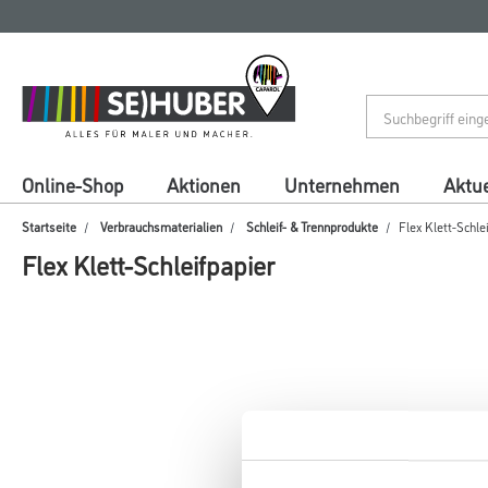
Zum
Zum
Inhalt
Navigationsmenü
springen
springen
Online-Shop
Aktionen
Unternehmen
Aktue
Startseite
Verbrauchsmaterialien
Schleif- & Trennprodukte
Flex Klett-Schle
Flex Klett-Schleifpapier