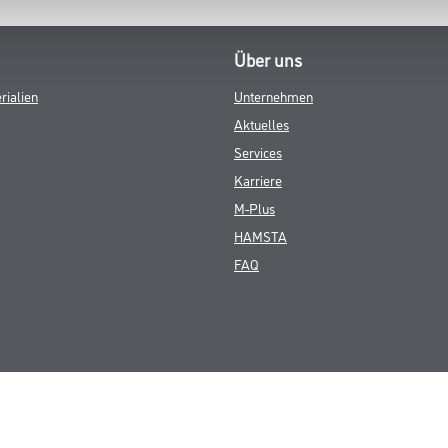
Über uns
rialien
Unternehmen
Aktuelles
Services
Karriere
M-Plus
HAMSTA
FAQ
© Copyright CMS Dienstleistungs-Gesellschaft
GEWERBLICHE KUNDEN. ALLE ANGEGEBENEN PREISE SIND ZZGL. GESETZL